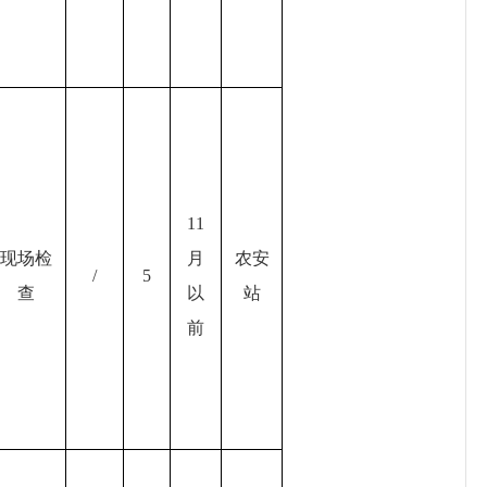
11
现场检
月
农安
/
5
查
以
站
前