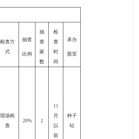
抽
检
抽查
承办
检查方
查
查
式
家
时
比例
股室
数
间
11
现场检
月
种子
20%
2
查
以
站
前