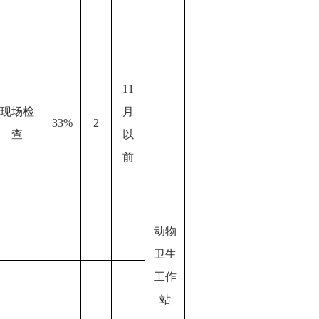
11
现场检
月
33%
2
查
以
前
动物
卫生
工作
站