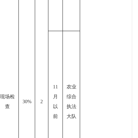
11
农业
现场检
月
综合
30%
2
查
以
执法
前
大队