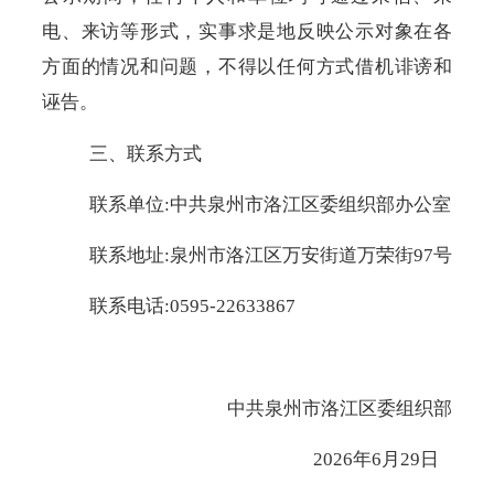
电、来访等形式，实事求是地反映公示对象在各
方面的情况和问题
，不
得以任何方式借机诽谤和
诬告。
三
、联系方式
联系单位
:
中共泉州市洛江区委组织部办公室
联系地址
:泉州市洛江区万安街道
万荣街
97号
联系电话
:0595-2263
3867
中共泉州市洛江区委
组织部
202
6
年
6
月
29
日