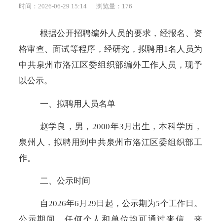
时间：2026-06-29 15:14
浏览量：
176
根据
公开招聘编外人员的要求，经报名、资
格审查、面试等程序，经研究，拟聘用
1名人员为
中共泉州市
洛江
区委组织部
编外工作人员，现予
以公示
。
一
、拟聘用人员名单
赵学良
，
男
，
2000
年
3
月出生，本科学历，
泉州人，拟聘用到
中共泉州市洛江区委组织部
工
作。
二、
公示时间
自
202
6
年
6月29
日
起
，公示期为
5个工作日。
公示期间，任何个人和单位均可通过来信、来