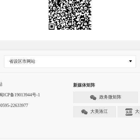
省设区市网站
站
新媒体矩阵
闽ICP备19013944号-1
政务微矩阵
-22633977
大美洛江
大