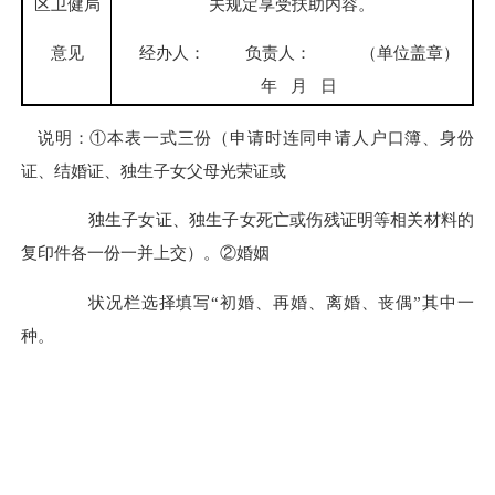
区卫健局
关规定享受扶助内容。
意见
经办人：
负责人：
（单位盖章）
年
月
日
说明：
①本表一式三份（申请时连同申请人户口簿、身份
证、结婚证、独生子女父母光荣证或
独生子女证、独生子女死亡或伤残证明等相关材料的
复印件各一份一并上交）。
②婚姻
状况栏选择填写
“初婚、再婚、离婚、丧偶”其中一
种。