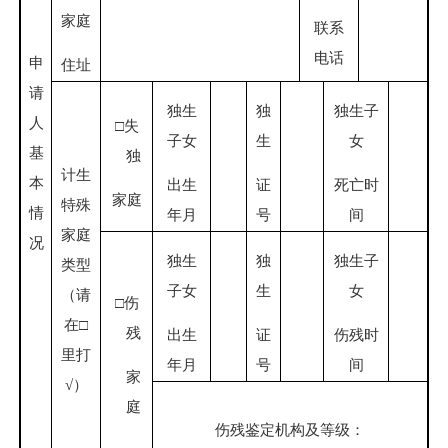
家庭
联系
电话
申
住址
请
独生
独
独生子
人
□失
子女
生
女
基
独
计生
本
出生
证
死亡时
家庭
特殊
情
年月
号
间
家庭
况
独生
独
独生子
类型
子女
生
女
（请
□伤
在
□
残
出生
证
伤残时
里打
年月
号
间
家
√）
庭
伤残鉴定机构及等级：