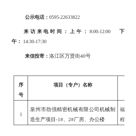
公示电话：
0595-22633822
下
来访来电时间：
上午：
8:00-12:00
午：
14:30-17:30
洛江区万贤街
40号
来信投寄：
序
项目（专户）名称
号
泉州市劲强精密机械有限公司机械制
福建省
1
造生产项目
-1#、2#厂房、办公楼
程有限