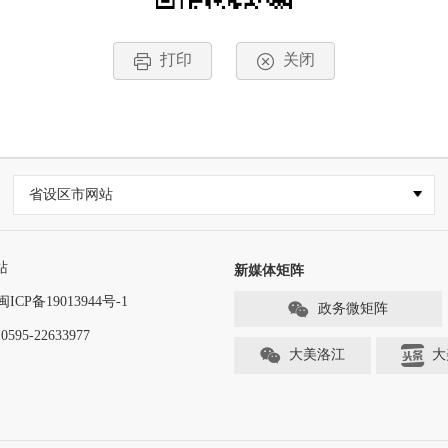
打印
关闭
省设区市网站
站
新媒体矩阵
闽ICP备19013944号-1
政务微矩阵
-22633977
大美洛江
大