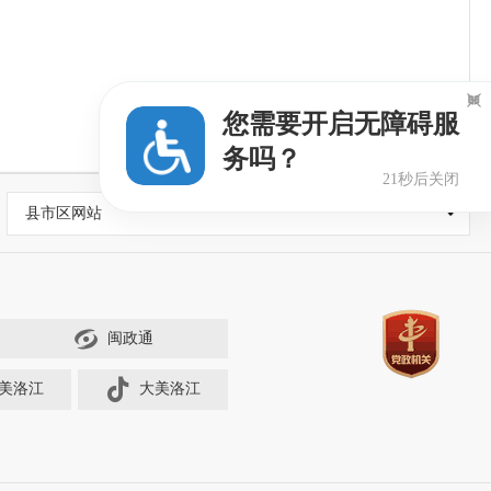

您需要开启无障碍服
务吗？
20秒后关闭
县市区网站
闽政通
美洛江
大美洛江