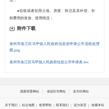
●征收或者征用土地、房屋、拆迁及其补偿、补
助费用的发放、使用情况；
附件下载
●乡(镇)的债权债务、筹资筹劳情况；
●抢险救灾、优抚、救济、社会捐助等款物的发
泉州市洛江区马甲镇人民政府信息依申请公开流程处理
放情况；
图.png
●乡镇集体企业及其他乡镇经济实体承包、租
泉州市洛江区马甲镇人民政府信息公开申请表.doc
赁、拍卖等情况；
●执行计划生育政策的情况；
● 工作动态；
国家部委网站
省设区市网站
县市区网站
●应主动公开的其他信息。
关于我们
|
站点地图
|
使用帮助
|
联系我们
|
设为首页
|
收藏本站
具体信息目录可在“洛江公众信息网”上参阅洛江