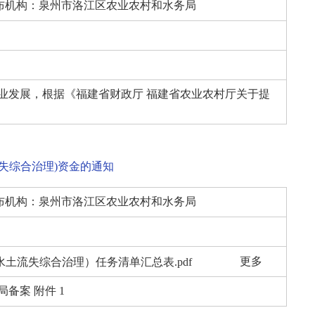
布机构：
泉州市洛江区农业农村和水务局
发展，根据《福建省财政厅 福建省农业农村厅关于提
失综合治理)资金的通知
布机构：
泉州市洛江区农业农村和水务局
更多
土流失综合治理）任务清单汇总表.pdf
土流失综合治理）资金绩效目标表.pdf
备案 附件 1
通知》（泉水土〔2022〕9号）.PDF
《泉州市财政局 泉州市水利局关于下达2026年第一批晋江洛阳江上游水资源保护补偿专项（水土流失综合治理）资金的通知》（泉财农〔2026〕159号）.PDF