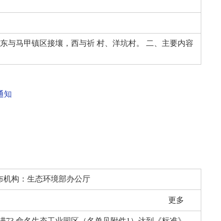
东与马甲镇区接壤，西与祈 村、洋坑村。 二、主要内容
通知
布机构：
生态环境部办公厅
更多
推进73 命名生态工业园区（名单见附件1）达到《标准》，