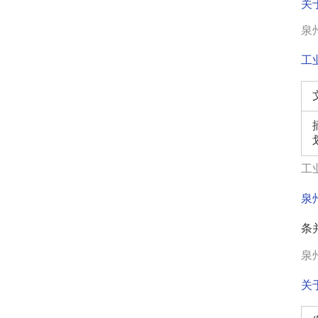
关
泉州
工
工业
泉
条
泉州
关