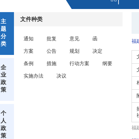
文件种类
主
题
分
通知
批复
意见
函
福
类
方案
公告
规划
决定
条例
措施
行动方案
纲要
企
业
实施办法
决议
政
策
个
人
政
福建
策