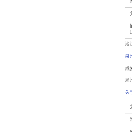
洛江
泉
成
泉州
关