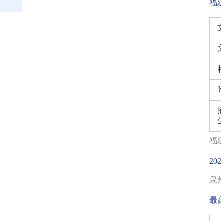
福
福建
2
泉州
最