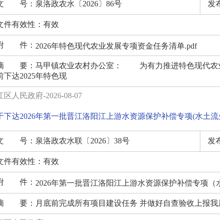
文 号：
泉洛政农水〔2026〕86号
发
文件有效性：
有效
附 件：
2026年特色现代农业发展专项资金任务清单.pdf
摘 要：
马甲镇农业农村办公室： 为有力推进特色现代农业
前下达2025年特色现
区人民政府-2026-08-07
于下达2026年第一批晋江洛阳江上游水资源保护补偿专项(水土流
文 号：
泉洛政农水联〔2026〕38号
发
文件有效性：
有效
附 件：
2026年第一批晋江洛阳江上游水资源保护补偿专项（水
2026年第一批晋江洛阳江上游水资源保护补偿专项（水
摘 要：
月底前完成所有项目建设任务 并做好自查验收上报我局
《泉州市水利局关于加强市级水土流失综合治理项目管理的