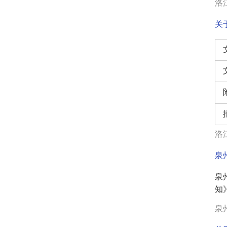
洛江
关
洛江
泉
知》
泉州