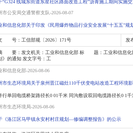
于“G324 线城东街道东星社区路面改造工程”沥青施工期间实施
市公安局交通警察支队-2026-08-07
业和信息化部关于印发《民用爆炸物品行业安全发展“十五五”规
文 号：
工信部规〔2026〕171号
发
摘 要：
发文机关：工业和信息化部 标 题：工业和信息化
划》的通知 发文字号：工
和信息化部-2026-08-06
州市生态环境局关于泉州晋江磁灶110千伏变电站改造工程环境
并行单回电缆桥架路径长0 01千米 同沟敷设双回电缆路径长0 1千米.
市生态环境局-2026-08-06
于《洛江区马甲镇永安村村庄规划—修编调整报告》的公示