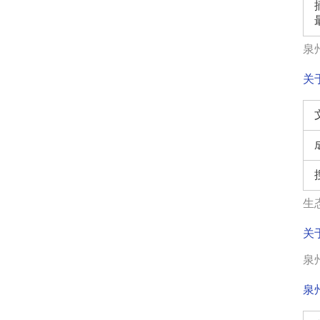
泉州
关
生态
关
泉州
泉