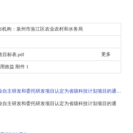
土流失综合治理）资金安排表.pdf
布机构：
泉州市洛江区农业农村和水务局
更多
标表.pdf
.pdf
效益 附件 1
单.pdf
泉州市科学技术局转发《福建省科学技术厅关于组织申报2026年企业自主研发和委托研发项目认定为省级科技计划项目的通知》的通知
企业自主研发和委托研发项目认定为省级科技计划项目的通