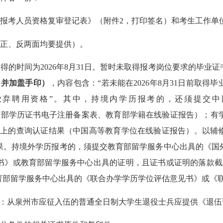
报考人员资格复审登记表》（附件
2，打印签名）
和考生工作单
正、反两面均要提供）。
取得的时间为
2026年8月31日。暂时未取得报考岗位要求的毕业
名
并加盖手印
）
，内容包含：
“若未能在2026年8月31日前取
放弃聘用资格”。其中，持境内学历报考的，
还
须提交中
查询认证结果（教育部学历证书电子注册备案表、教育部学籍在线验证报告）
hsi.com.cn/）上的查询认证结果（中国高等教育学位在线验证报
果。持境外学历报考的，须提交教育部留学服务中心出具的《国
》或教育部留学服务中心出具的证明，且证书或证明的落款截止时
育部留学服务中心出具的《联合办学学历学位评估意见书》或《
料：从泉州市应征入伍的普通全日制大学生退役士兵应提供《退