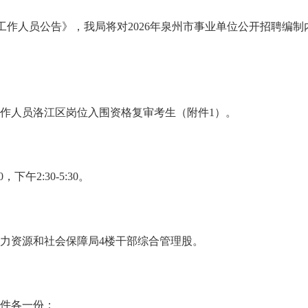
内工作人员公告》，
我局
将对
202
6
年泉州市事业单位公开招聘编制
作人员洛江区岗位入围资格复审考生（附件
1）。
:00，下午
2
:
30
-
5
:
30
。
力资源和社会保障局
4楼干部综合管理股。
件各一份：