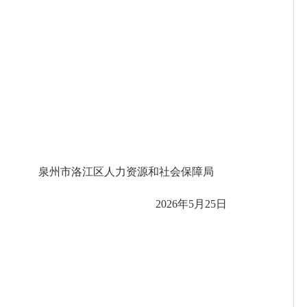
泉州市洛江区人力资源和社会保障局
202
6
年
5
月
25
日