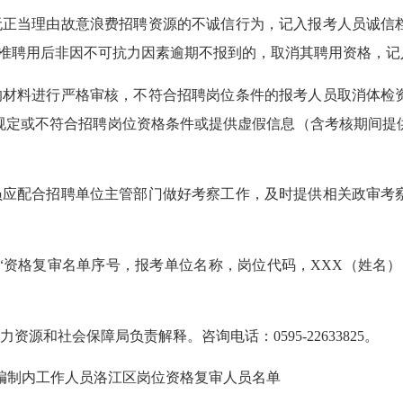
无正当理由故意浪费招聘资源的不诚信行为，记入报考人员诚信
核准聘用后非因不可抗力因素逾期不报到的，取消其聘用资格，记
的材料进行严格审核，不符合招聘岗位条件的报考人员取消体检
规定或不符合招聘岗位资格条件或提供虚假信息（含考核期间提
员应配合招聘单位主管部门做好考察工作，及时提供相关政审考
“
资格
复审名单序号，报考单位
名称
，
岗位
代码，
XXX
（
姓名
）
力资源和社会保障局负责解释。咨询电话：
0595-22
633825
。
编制内工作人员洛江区岗位资格复审
人员
名单