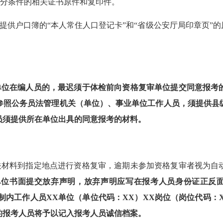
分条件的相关证书原件和复印件。
需提供户口簿的“本人常住人口登记卡”和“省级公安厅局印章页”
单位在编人员的，最迟须于体检前向
资格复审单位
提交同意报考
参照公务员法管理机关（单位）、事业单位工作人员，须提供县
员须提供所在单位出具的同意报考的材料。
关材料到指定地点进行资格复审，逾期未参加资格复审者视为自
单位书面提交
放弃
声明，
放弃
声明应
写在报考人员
身份证正反
制内工作人员
XX单位（单位代码：XX）XX岗位（岗位代码：
的报考人员将予以记入报考人员诚信档案
。