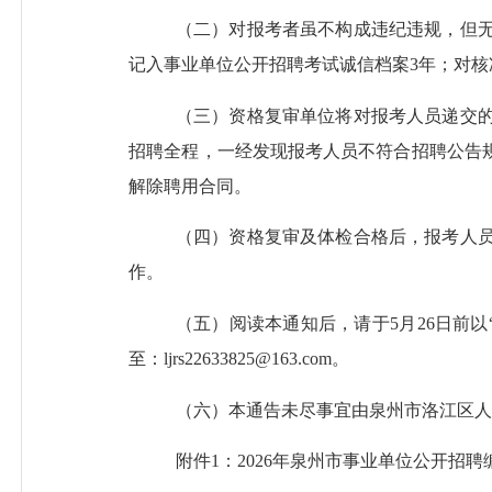
（二）对报考者虽不构成违纪违规，但
记入事业单位公开招聘考试诚信档案
3年；对
（三）资格复审单位将对报考人员递交
招聘全程，一经发现报考人员不符合招聘公告
解除聘用合同。
（四）资格复审及体检合格后，报考人
作。
（五）阅读本通知后，请于
5
月
26
日前以
至：
ljrs22633825
@163.com。
（
六
）本通
告
未尽事宜由泉州市
洛江区
人
附件
1
：
202
6
年泉州市事业单位公开招聘