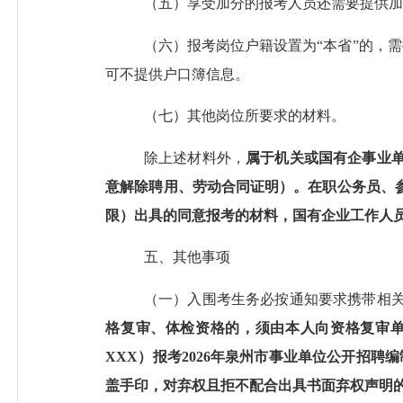
（
五
）享受加分
的
报考人员还需要提供加
（
六
）报考岗位户籍设置为
“本省”的，
可不提供户口簿信息。
（
七
）其他岗位所要求的材料。
除上述材料外，
属于机关或国有企事业
意解除聘用、劳动合同证明）。在职公务员、
限）
出具的同意报考的材料，国有企业工作人
五、其他事项
（一）入围考生务必按通知要求携带相
格复审、
体检资格的
，
须由本人向资格复审
XXX）报考202
6
年泉州市事业单位公开招聘编
盖手印，对弃权且拒不配合出具书面弃权声明