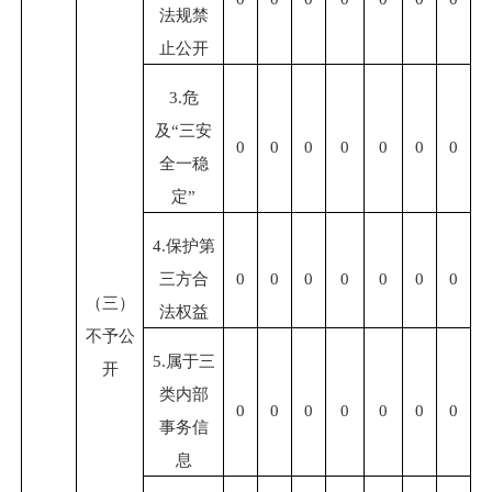
法规禁
止公开
3.
危
及
“
三安
0
0
0
0
0
0
0
全一稳
定
”
4.
保护第
三方合
0
0
0
0
0
0
0
（三）
法权益
不予公
5.
属于三
开
类内部
0
0
0
0
0
0
0
事务信
息