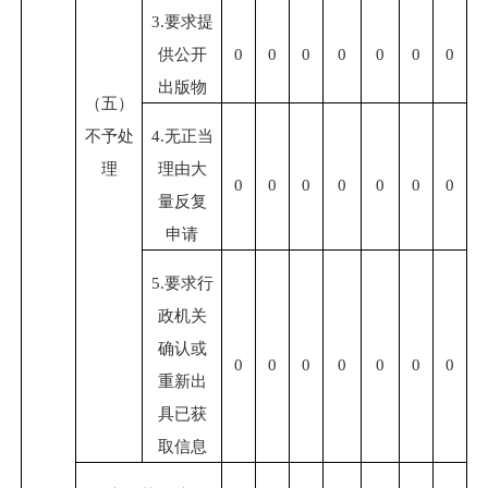
3.
要求提
供公开
0
0
0
0
0
0
0
出版物
（五）
不予处
4.
无正当
理
理由大
0
0
0
0
0
0
0
量反复
申请
5.
要求行
政机关
确认或
0
0
0
0
0
0
0
重新出
具已获
取信息