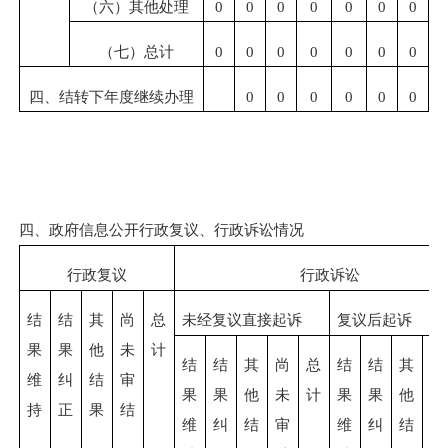
（六）其他处理
0
0
0
0
0
0
0
（七）总计
0
0
0
0
0
0
0
四、结转下年度继续办理
0
0
0
0
0
0
四、政府信息公开行政复议、行政诉讼情况
行政复议
行政诉讼
结
结
其
尚
总
未经复议直接起诉
复议后起诉
果
果
他
未
计
结
结
其
尚
总
结
结
其
尚
维
纠
结
审
果
果
他
未
计
果
果
他
未
持
正
果
结
维
纠
结
审
维
纠
结
审