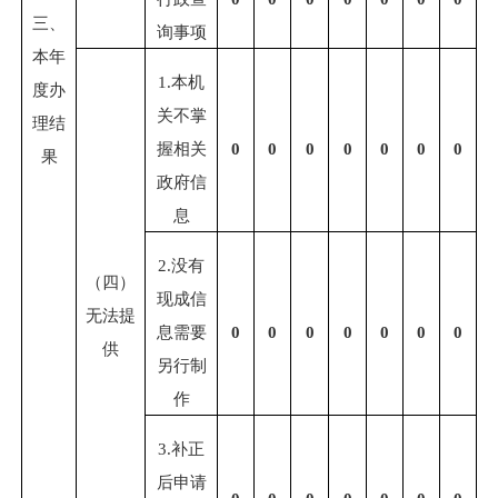
三、
询事项
本年
1.
本机
度办
关不掌
理结
握相关
0
0
0
0
0
0
0
果
政府信
息
2.
没有
（四）
现成信
无法提
息需要
0
0
0
0
0
0
0
供
另行制
作
3.
补正
后申请