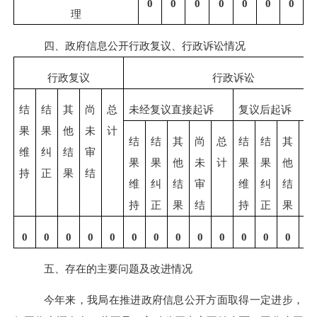
0
0
0
0
0
0
0
理
四、政府信息公开行政复议、行政诉讼情况
行政复议
行政诉讼
结
结
其
尚
总
未经复议直接起诉
复议后起诉
果
果
他
未
计
结
结
其
尚
总
结
结
其
尚
维
纠
结
审
果
果
他
未
计
果
果
他
未
持
正
果
结
维
纠
结
审
维
纠
结
审
持
正
果
结
持
正
果
结
0
0
0
0
0
0
0
0
0
0
0
0
0
0
五、存在的主要问题及改进情况
今年来，
我局在推进政府信息公开方面取得一定进步，