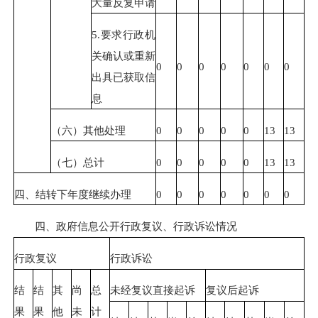
大量反复申请
5.要求行政机
关确认或重新
0
0
0
0
0
0
0
出具已获取信
息
（六）其他处理
0
0
0
0
0
13
13
（七）总计
0
0
0
0
0
13
13
四、结转下年度继续办理
0
0
0
0
0
0
0
四、政府信息公开行政复议、行政诉讼情况
行政复议
行政诉讼
结
结
其
尚
总
未经复议直接起诉
复议后起诉
果
果
他
未
计