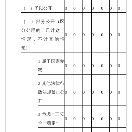
（一）予以公开
0
0
0
0
0
0
0
（二）部分公开（区
分处理的，只计这一
0
0
0
0
0
0
0
情形，不计其他情
形）
1.属于国家秘
0
0
0
0
0
0
0
密
2.其他法律行
政法规禁止公
0
0
0
0
0
0
0
开
3.危及“三安
0
0
0
0
0
0
0
全一稳定”