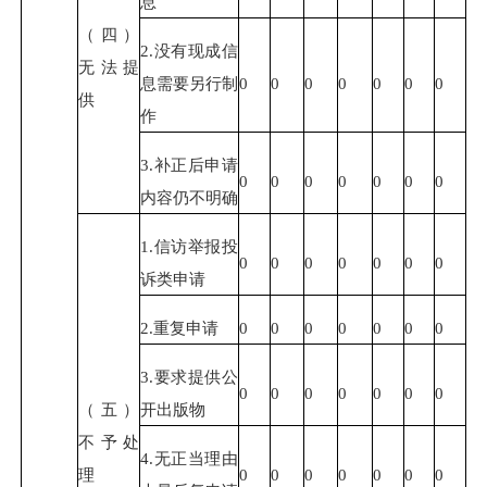
息
（四）
2.没有现成信
无法提
息需要另行制
0
0
0
0
0
0
0
供
作
3.补正后申请
0
0
0
0
0
0
0
内容仍不明确
1.信访举报投
0
0
0
0
0
0
0
诉类申请
2.重复申请
0
0
0
0
0
0
0
3.要求提供公
0
0
0
0
0
0
0
（五）
开出版物
不予处
4.无正当理由
理
0
0
0
0
0
0
0