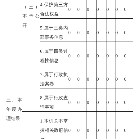
4.保护第三方
（三）
0
0
0
0
0
0
0
合法权益
不予公
开
5.属于三类内
0
0
0
0
0
0
0
部事务信息
6.属于四类过
0
0
0
0
0
0
0
程性信息
7.属于行政执
0
0
0
0
0
0
0
法案卷
8.属于行政查
三、本
0
0
0
0
0
0
0
询事项
年度办
理结果
1.本机关不掌
握相关政府信
0
0
0
0
0
0
0