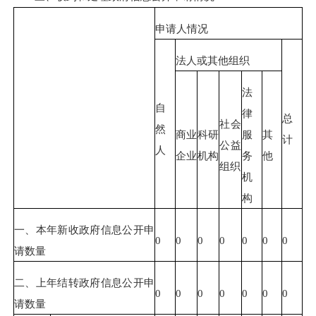
申请人情况
法人或其他组织
法
自
律
总
社会
然
商业
科研
服
其
计
公益
人
企业
机构
务
他
组织
机
构
一、本年新收政府信息公开申
0
0
0
0
0
0
0
请数量
二、上年结转政府信息公开申
0
0
0
0
0
0
0
请数量