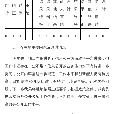
结
结
其
尚
总
结
结
其
尚
总
维
纠
结
审
果
果
他
未
计
果
果
他
未
计
持
正
果
结
维
纠
结
审
维
纠
结
审
持
正
果
结
持
正
果
结
0
0
0
0
0
0
0
0
0
0
0
0
0
0
0
五、存在的主要问题及改进情况
今年来，我局在推进政府信息公开方面取得一定进步，但
工作中还存在一些不足：信息公开的业务能力水平有待进一步
提高，公开内容需进一步规范，工作水平和创新能力仍有待提
高；政府信息公开队伍建设有待进一步完善等。针对这些问
题，下一步我局将继续按照上级要求，把握政策文件，认真贯
彻落实政务公开各项工作任务，不断提高工作实效，进一步提
高政务公开工作水平。