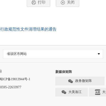
打印
关闭
度行政规范性文件清理结果的通告
省设区市网站
站
新媒体矩阵
闽ICP备19013944号-1
政务微矩阵
-22633977
大美洛江
大