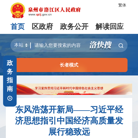
繁体
首页
区政府
政务公开
解读回应
政
长者模式
务
指
南
东风浩荡开新局——习近平经
济思想指引中国经济高质量发
展行稳致远