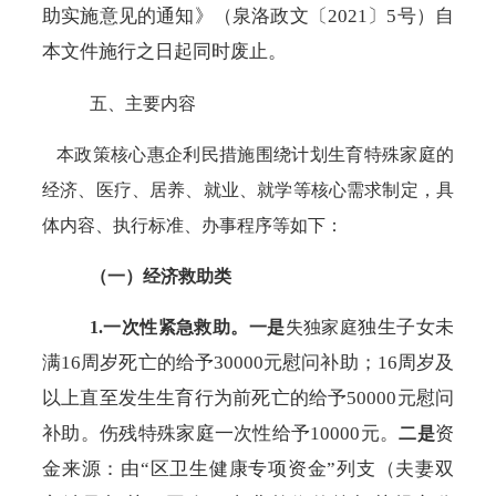
助实施意见的通知》（泉洛政文〔2021〕5号）自
本文件施行之日起同时废止。
五、主要内容
本政策核心惠企利民措施围绕计划生育特殊家庭的
经济、医疗、居养、就业、就学等核心需求制定，具
体内容、执行标准、办事程序等如下：
（
一
）
经济救助类
独生子女未
1.一次性紧急救助。一是
失独家庭
满
16周岁死亡的给予30000元慰问补助；16周岁及
以上直至发生生育行为前死亡的给予50000元慰问
补助
。伤残特殊家庭一次性给予
10000元。
资
二是
金来源：由
“区卫生健康专项资金”列支（夫妻双