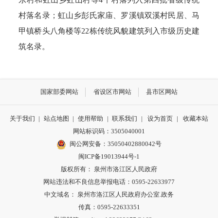
村落名录；虹山乡彭氏家庙、罗溪镇双溪村民居、马
甲镇桥头八角楼等22栋传统风貌建筑列入市级历史建
筑名录。
国家部委网站
省设区市网站
县市区网站
关于我们
|
站点地图
|
使用帮助
|
联系我们
|
设为首页
|
收藏本站
网站标识码：3505040001
闽公网安备：35050402880042号
闽ICP备19013944号-1
版权所有： 泉州市洛江区人民政府
网站违法和不良信息举报电话：0595-22633977
中文域名： 泉州市洛江区人民政府办公室.政务
传真：0595-22633351