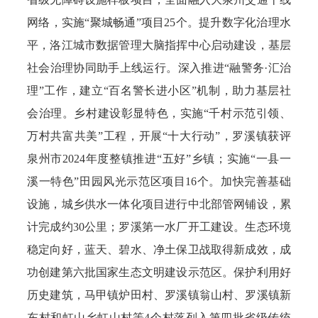
网络，实施“聚城畅通”项目25个。提升数字化治理水
平，洛江城市数据管理大脑指挥中心启动建设，基层
社会治理协同助手上线运行。深入推进“融警务·汇治
理”工作，建立“百名警长进小区”机制，助力基层社
会治理。乡村建设彰显特色，实施“千村示范引领、
万村共富共美”工程，开展“十大行动”，罗溪镇获评
泉州市2024年度整镇推进“五好”乡镇；实施“一县一
溪一特色”田园风光示范区项目16个。加快完善基础
设施，城乡供水一体化项目进行中北部管网铺设，累
计完成约30公里；罗溪第一水厂开工建设。生态环境
稳定向好，蓝天、碧水、净土保卫战取得新成效，成
功创建第六批国家生态文明建设示范区。保护利用好
历史建筑，马甲镇炉田村、罗溪镇翁山村、罗溪镇新
东村和虹山乡虹山村等4个村落列入第四批省级传统