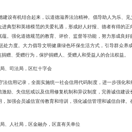
德建设有机结合起来，以道德滋养法治精神。倡导
助人为乐、见
先进典型和英雄模范的关爱礼遇，形成好人好报、德者有得的正
底蕴。强化道德规范的教育、评价、监督等功能，努力形成良好
惩处力度。大力倡导
文明健康绿色环保
生活方式，
引导群众养
范捐赠、受赠行为
，保护捐赠人、受赠人和受益人的合法权益
。
局、司法局，区红十字会
守法信用记录，全面实施统一社会信用代码制度，进一步强化和
信激励、失信惩戒以及信用修复机制和异议制度，完善诚信建设
用，加强会员诚信宣传教育和培训，强化诚信管理和诚信自律。
局、人社局，区金融办，区直有关单位