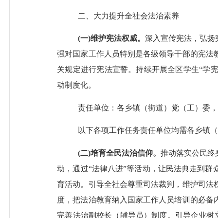
二、
大力提升全社会法治素养
(
一
)维护宪法权威。
深入宣传宪法，弘扬
强对国家工作人员特别是各级领导干部的宪法
关规定进行宪法宣誓。持续开展
全区
学生
“学
动制度化。
责任单位：各乡镇（街道）党（工）委，
以下各项工作任务责任单位均需各乡镇（
(
二
)
培育
全民法治
信仰
。
推动落实公民终
动，通过
“法律
八
进
”等活动，让民法典走到群
育活动。引导全社会尊重司法裁判，维护司法
度，把法治教育纳入国家工作人员培训的必备
完善法治副校长
（辅导员）
制度
。
引导企业树