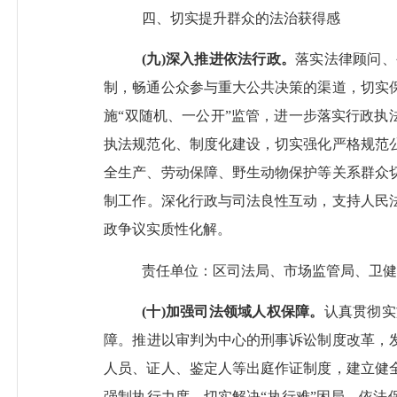
四、
切实提升群众的法治获得感
(
九
)
深入推进依法行政
。
落实法律顾问、
制，畅通公众参与重大公共决策的渠道，切实
施
“双随机、一公开”监管，进一步落实行政执
执法规范化、制度化建设，切实强化严格规范
全生产、劳动保障、野生动物保护等关系群众
制工作
。
深化行政与司法良性互动，支持人民
政争议实质性化解。
责任单位：区司法局、市场监管局、卫健
(十)加强司法
领域
人权保障。
认真贯彻实
障。
推进以审判为中心的刑事诉讼制度改革，
人员、证人、鉴定人等出庭作证制度，建立健
强制执行力度，切实解决
“执行难”困局，依