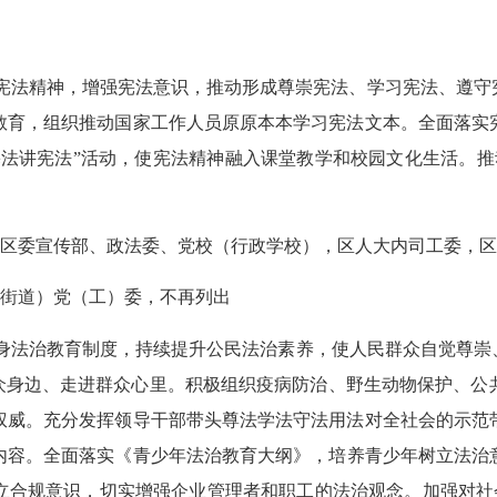
宪法精神，增强宪法意识，推动形成尊崇宪法、学习宪法、遵守
教育，组织推动国家工作人员原原本本学习宪法文本。全面落实
宪法讲宪法”活动，使宪法精神融入课堂教学和校园文化生活。推动“
区委宣传部、政法委、党校（行政学校），区人大内司工委，区
街道）党（工）委，不再列出
身法治教育制度
，持续提升公民法治素养，使人民群众自觉尊崇
众身边、走进群众心里。积极组织疫病防治、野生动物保护、公
权威。充分发挥领导干部带头尊法学法守法用法对全社会的示范
内容
。
全面落实《青少年法治教育大纲》，培养青少年树立法治
立合规意识，切实增强企业管理者和职工的法治观念。加强对社