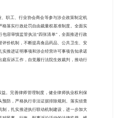
业、职工、行业协会商会等参与涉企政策制定机
严格落实行政处罚自由裁量权基准制度。全面实
行包容审慎监管
执法
“四
张
清单
”，
全面推进行政
督评价机制，不断提高食品药品、公共卫生、安
扎实推进证明事项和涉企经营许可事项告知承诺
出庭应诉工作，自觉履行法院生效裁判，推动行
权益。完善律师
管理
制度，健全律师执业权利保
头预防，严格执行非法证据排除规则
。
落实侦查
机制，扎实推进执行联动机制建设，进一步加大
关对民事、行政、刑事诉讼活动的法律监督，维