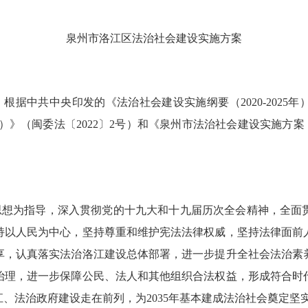
泉州市洛江区法治社会建设实施方案
，根据中共中央印发的《法治社会建设实施纲要（
2020-2025年
）
》
（
闽委法〔
2022
〕
2号
）
和
《泉州市法治社会建设实施方案
思想
为指导
，
深入
贯彻党的十九大和十九届
历次
全会精神，
全面
持以人民为中心，坚持尊重和维护宪法法律权威，坚持法律面前
享，认真落实法治
洛江
建设总体部署，进一步提升全社会法治素
治理，进一步保障公民、法人和其他组织合法权益，形成符合时
江
、法治政府建设走在前列，为
2035年基本建成法治社会奠定坚