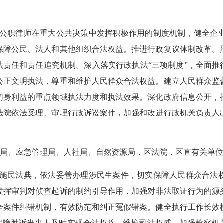
公职律师在重大公共决策中发挥积极作用的制度机制，健全企
保障公民、法人和其他组织合法权益。
推进行政复议体制改革。
法责任和责任追究机制。
深入落实行政执法
“三项制度”，
全面推
公正文明执法，尊重和维护人民群众合法权益。建立人民群众监
切身利益的重点领域执法力度和执法效果。
深化
政府信息公开，
法院依法受理、审理行政诉讼案件，加强和改进行政机关负责人
局、应急管理局、人社局、自然资源局，区法院，区直有关单位
施民法典，依法妥善办理涉民生案件，切实
保障人民群众合法
发挥审判对侦查起诉的制约引导作用，
加强对非法取证行为的源
全案件纠错机制，有效防范和纠正冤假错案。健全执行工作长效
法保障胜诉当事人及时实现合法权益，维护司法权威。加强检察机