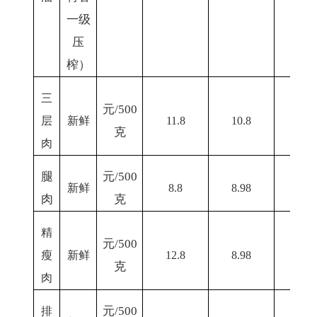
一级
压
榨）
三
元
/500
层
新鲜
1
1
.8
10
.8
11
.0
克
肉
腿
元
/500
新鲜
8.8
8
.98
10.0
肉
克
精
元
/500
瘦
新鲜
1
2
.8
8
.98
1
克
肉
元
/500
排