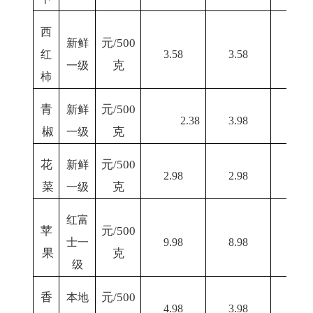
西
元
/500
新鲜
红
3.58
3.58
3
.0
克
一级
柿
青
元
/500
新鲜
2.38
3.98
5.0
椒
克
一级
花
元
/500
新鲜
2
.98
2.98
3.0
菜
克
一级
红富
苹
元
/500
士一
9.
98
8.98
8.5
果
克
级
香
元
/500
本地
4
.98
3.98
3.5