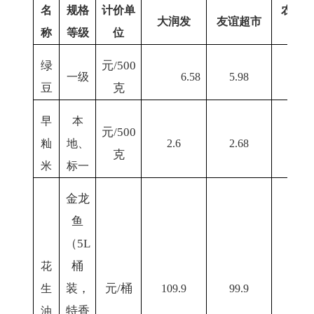
名
规格
计价单
农贸
大润发
友谊超市
称
等级
位
场
绿
元
/500
一级
6.58
5.98
5
豆
克
早
本
元
/500
籼
地、
2.
6
2.68
2.5
克
米
标一
金龙
鱼
（
5L
桶
花
装，
元
/桶
生
10
9
.9
99.9
100
特香
油