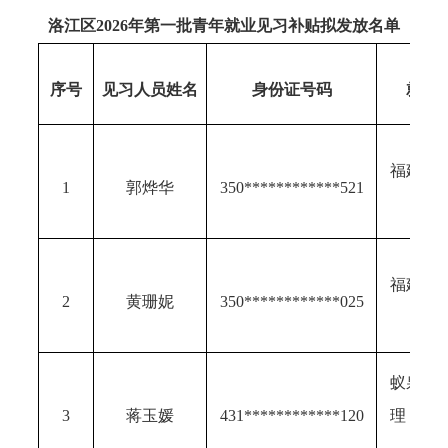
洛江区
2026
年第
一
批青年
就业见习补贴
拟
发放名单
序号
见习人员姓名
身份证号码
就业
福建省
1
郭烨华
350
************
521
术有
福建省
2
黄珊妮
350
************
0
25
术有
蚁泉国
3
蒋玉媛
431
************
120
理（泉