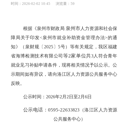
时间：2026-02-02 10:45
浏览量：
59
泉州市
根据《泉州市
财政局
人力资源和社会保
障局
关于
印发
<泉州市就业补助资金管理办法>的通
知
》
（泉
财规
〔
2025
〕
5
号）
等有关规定，
我区
福建
等
2家单位共
省海博检测技术有限公司
3
人符合
青年
就业见习补贴
申请条件
，
现将相关情况予以公示。公
示期间如有异议，请向洛江区人力资源公共服务中心
反映。
公示时间：
2026
年
2
月
2
日至
2
月
6
日
公示电话：
0595-2263
3823
（洛江区人力资源
公共服务中心）