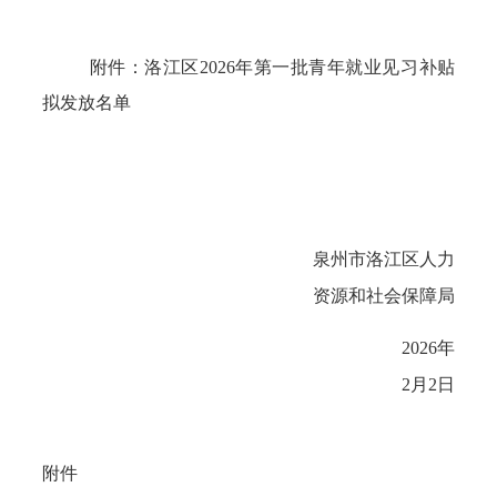
附件：
洛江区
2026
年第
一
批
青年
就业见习补贴
拟
发放名单
泉州市洛江区人力
资源和社会保障局
2026
年
2
月
2
日
附件