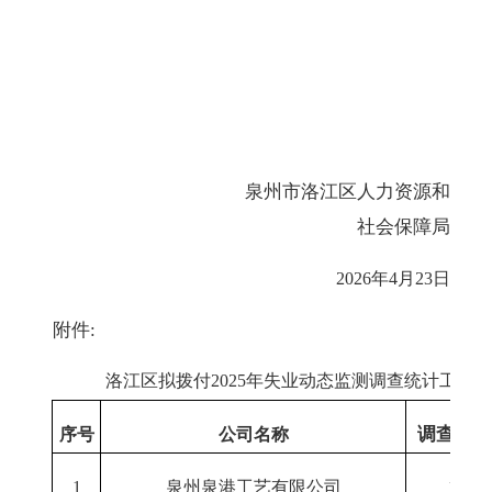
泉州市洛江区人力资源和
社会保障局
202
6
年
4
月
23
日
附件
:
洛江区拟
拨付
20
25
年失业动态监测调查统计工作补
调查期
2
序号
公司名称
1
泉州泉港工艺有限公司
1-12