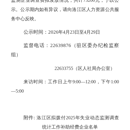
监测企业调查费拟发放情况，共计
73200
元，
予以公
示。
公示期内如有异议，请向洛江区人力资源公共服
务中心反映。
公示时间：
202
6
年
4
月
23
日至
4
月
29
日
监督电话：
22639876（驻区委办纪检监察
组）
22633755（区人社局办公室）
来访时间：工作日上午
9
:
0
0—12:00，下午
1
:
0
0
—
5
:
0
0
附件
:
洛江区拟
拨付
20
2
5
年失业动态监测调查
统计工作补助经费企业名单