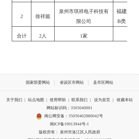
福建省高
泉州市琪祥电子科技有
2
徐祥懿
B类（非
限公司
合计
2人
1家
国家部委网站
省设区市网站
县市区网站
关于我们
|
站点地图
|
使用帮助
|
联系我们
|
设为首页
|
收藏本站
网站标识码：3505040001
闽公网安备：35050402880042号
闽ICP备19013944号-1
版权所有： 泉州市洛江区人民政府