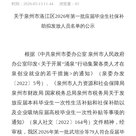
时间：2026-05-13 11:44
浏览量：
65
关于泉州市洛江区
202
6
年第
一
批应届毕业生
社保补
助
拟发放人员名单的公示
根据《中共泉州市委办公室
泉州市人民政府
办公室印发
<关于开展“涌泉”行动集聚各类人才在
泉创业就业的若干措施>的通知》（泉委办发
〔2022〕5号）、《泉州市人力资源和社会保障局
泉州市财政局 国家税务总局泉州市税务局关于发
放应届本科毕业生一次性生活补贴和社保补助以
及企业吸纳应届高校毕业生一次性补贴等事项的
通知》（泉人社文〔2022〕164号）文件精神，经
审核，我区202
6
年第
一
批
武培汾
等
79
人符合应届毕