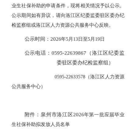
业生
社保补助
的申请条件，现将相关情况予以公示
。
公示期间如有异议，请向洛江区纪委监委驻区委办纪
检监察组或洛江区人力资源公共服务中心反映。
公示时间：
202
6
年
5
月
13
日至
5
月
19
日
公示电话：
0595-22639867（洛江区纪委监
委驻区委办纪检监察组）
0595-226335
78
（洛江区人力资源
公共服务中心）
附件：泉州市洛江区
202
6
年第
一
批应届毕业
生
社保补助
拟发放人员名单