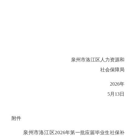
泉州市洛江区人力资源和
社会保障局
202
6
年
5
月
13
日
附件
泉州市洛江区
202
6
年第
一
批应届毕业生
社保补