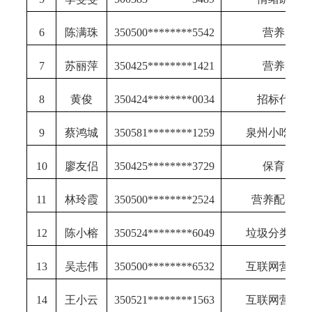
6
陈满珠
350500********5542
营养师
7
苏丽萍
350425********1421
营养师
8
黄俊
350424********0034
招标代理
9
蔡鸿城
350581********1259
泉州小吃制
10
廖友侣
350425********3729
保育师
11
林玲霞
350500********2524
营养配餐员
12
陈小榕
350524********6049
垃圾分类处
13
吴志伟
350500********6532
互联网营销
14
王小云
350521********1563
互联网营销