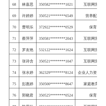
68
林嘉思
350582********1021
互联网营销
69
许婷婷
350521********6549
营养配餐员
70
曹明乐
372922********0529
保育师
71
蔡萍萍
350581********2043
互联网营销
72
罗友艳
532122********1624
互联网营销
73
张诗含
350521********1047
互联网营销
74
张水婷
362329********8124
企业人力资源管
75
彭惠婷
350500********8647
家庭教育指
76
郭晓君
350525********0524
保育师