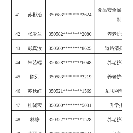
食品安全操作规
41
苏彬治
350583********2624
制
42
张爱兰
350582********2080
养老护理员
43
彭真汝
350500********8625
道路清扫保
44
朱艺端
350628********6048
养老护理员
45
陈列
350583********3219
养老护理员
46
苏秋红
350521********1569
互联网营销
47
杜晓宏
350500********5031
升学指导
48
林静
350322********1528
养老护理员