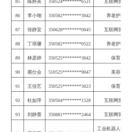
85
陈婷英
350524********6521
互联网营销
86
李小翊
350582********3042
养老护理员
87
张静宜
350628********0045
互联网营销
88
丁琪珊
350582********0522
养老护理员
89
林彦婷
350525********3042
保育师
90
扈仕会
510525********9047
美容师
91
王佳艺
350525********3023
保育师
92
杜如萍
350504********1528
互联网营销
93
刘静蕾
350881********2464
互联网营销
工业机器人操作