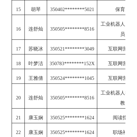
15
胡琴
350402********5021
保育师
工业机器人系统
16
连舒灿
350505********8516
员
17
苏晓冰
350521********3049
互联网营销
18
叶梦洁
350783********152X
互联网营销
19
王雅倩
350524********1045
互联网营销
工业机器人操作
20
连舒灿
350505********8516
教
21
康玉娴
350525********1624
阅读指导
22
康玉娴
350525********1624
职场礼仪