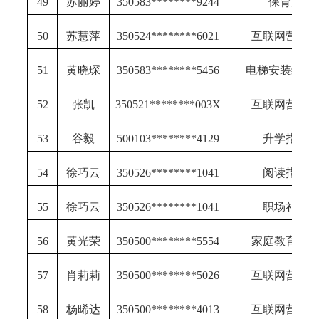
49
苏丽婷
350583********9244
保育师
50
苏慧萍
350524********6021
互联网营销
51
黄晓琛
350583********5456
电梯安装维修
52
张凯
350521********003X
互联网营销
53
谷毅
500103********4129
升学指导
54
徐巧云
350526********1041
阅读指导
55
徐巧云
350526********1041
职场礼仪
56
黄光荣
350500********5554
家庭教育指
57
肖莉莉
350500********5026
互联网营销
58
杨晞达
350500********4013
互联网营销