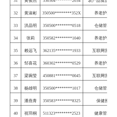
31
黄俊杰
350504********2034
农产品食品检
32
黄淑彬
350500********352X
养老护理员
33
洪晶明
350500********0518
仓储管理员
34
张莉
350582********1040
养老护理员
35
赖远飞
362135********1933
互联网营销
36
邹喜花
360302********0529
养老护理员
37
梁琬莹
450881********0045
互联网营销
38
杨雄明
350500********1017
仓储管理员
39
潘燕青
350583********8325
保健推拿
40
祝羽桐
511323********2523
健康管理师