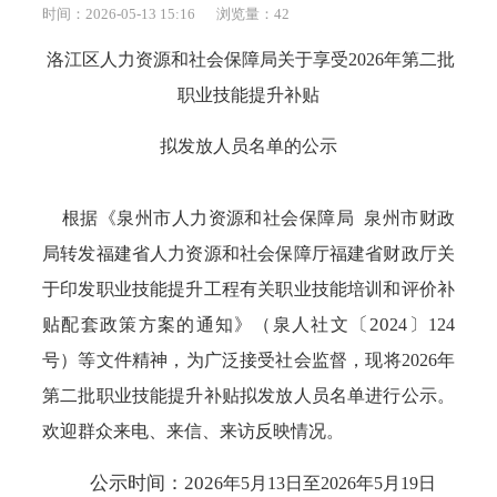
时间：2026-05-13 15:16
浏览量：
42
洛江区人力资源和社会保障局关于
享受
202
6
年
第二批
职业
技能提升
补贴
拟发放
人员名单的公示
根据《泉州市人力资源和社会保障局
泉州市财政
局
转发福建省人力资源和社会保障厅福建省财政厅
关
于印发
职业技能提升工程有关职业技能培训和评价补
〔
20
贴配套政策方案
的通知》（泉
人社文
24
〕
124
号）等文件精神，为广泛接受社会监督，现将
2026年
第二批
职业
技能提升
补贴拟发放人员名单进行公示。
欢迎群众来电、来信、来访反映情况。
公示时间：
202
6
年
5
月
13
日
至
202
6
年
5
月
19
日