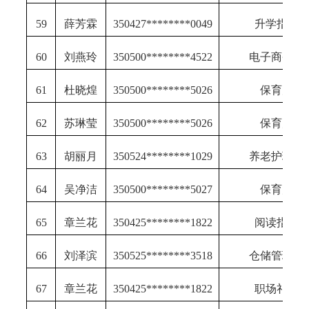
59
薛芳霖
350427********0049
升学指导
60
刘燕玲
350500********4522
电子商务师
61
杜晓煌
350500********5026
保育师
62
苏琳莹
350500********5026
保育师
63
胡丽月
350524********1029
养老护理员
64
吴净洁
350500********5027
保育师
65
章兰花
350425********1822
阅读指导
66
刘泽滨
350525********3518
仓储管理员
67
章兰花
350425********1822
职场礼仪