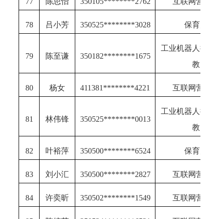
77
陈思怡
350105********2762
互联网营销
78
吕小芳
350525********3028
保育师
工业机器人操作
79
陈至谦
350182********1675
教
80
杨女
411381********4221
互联网营销
工业机器人操作
81
林伟锋
350525********0013
教
82
叶裕萍
350500********6524
保育师
83
刘小汇
350500********2827
互联网营销
84
许奕昕
350502********1549
互联网营销