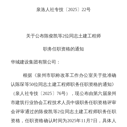
泉洛人社专技〔
2025
〕
22
号
关于公布
陈俊凯
等
2
位同志土建
工程师
职务任职资格的通知
华城建设集团有限公司
：
根据《泉州市职称改革工作办公室关于批准确
认
陈琛
等
50
位同志土建
工程师
职务任职资格的通知》
（泉人社专技〔
2025
〕
76
号），现公布由第
六
届泉州
市建筑
行业协会
工程技术人员中级职务任职资格评审
会评审通过的
陈俊凯
等
2
位同志土建
工程师
职务任职
资格，任职资格确认时间为
2025
年
1
1
月
7
日，具体人