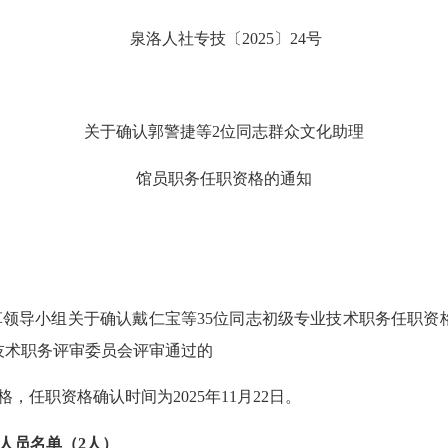
泉洛
人社专技
〔
202
5
〕
24
号
关于
确认郭警捷
等
2
位同志
群众文化助理
馆员
职务任职资格的通知
革领导小组
关于确认
戴仁宝
等
35
位同志初级
专业技术
职务任职资
技术职务评审委员会评审通过的
格，任职资格确认时间为
202
5
年
11
月
22
日
。
人员名单
（
2
人）