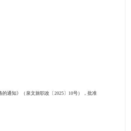
格的通知》（泉
文旅
职改〔
202
5
〕
10
号），
批准