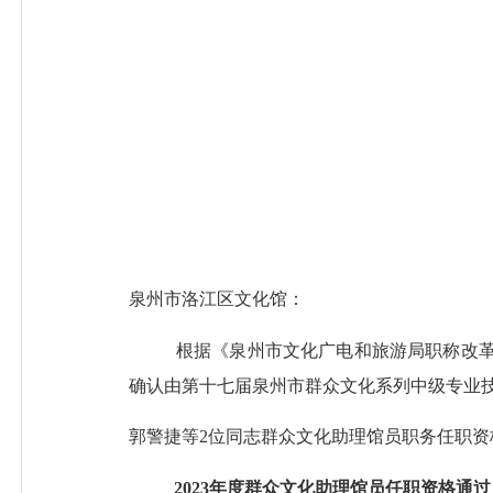
泉州市洛江区
文化馆
：
根据《泉州市
文化广电和旅游局职称改
确认
由
第十七届泉州市
群众文化系列
中级专业
郭警捷
等
2
位同志
群众文化助理馆员
职务任职资
2023年度
群众文化助理
馆员
任职资格通过