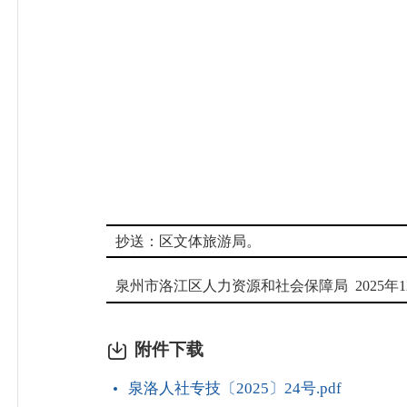
抄送：
区
文体旅游局
。
泉州市洛江区人力资源和社会保障局
202
5
年
1
附件下载
泉洛人社专技〔2025〕24号.pdf