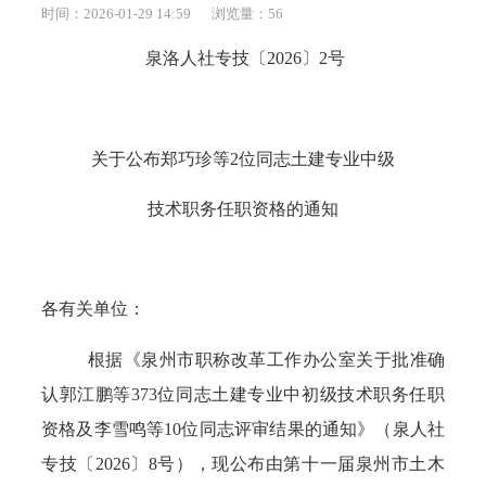
时间：2026-01-29 14:59
浏览量：
56
泉洛人社专技〔
202
6
〕
2
号
关于公布
郑巧珍
等
2
位同志土建专业中级
技术职务任职资格的通知
各有关单位：
根据《泉州市职称改革工作办公室关于批准确
认
郭江鹏
等
373
位同志土建专业中初级技术职务任职
资格及
李雪鸣
等
1
0
位同志评审结果的通知》（泉人社
专技〔
202
6
〕
8
号），现公布由第
十一
届泉州市土木