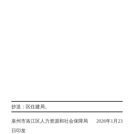
抄送
：区住建局
。
泉州市洛江区人力资源和社会保障局
202
6
年
1
月
23
日印
发