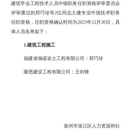
建筑学会工程技术人员中级职务任职资格评审
委员
会
评审通过的
郑巧珍
等
2
位同志土建专业中级技术职务
任职资格，任职资格确认时间为
2025
年
1
2
月
30
日，具
体人员名单如下：
1.
建筑工程施工
福建
省瀚诺岩土工程
有限公司：
郑巧珍
隆恩建设工程
有限公司：
王剑锋
泉州市洛江区人力资源和社