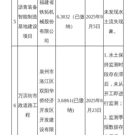
福建省
沥青装备
铁拓机
未发现水
智能制造
6.3832（已缴
2025年9
5
械股份
土流失现
基地建设
纳）
月5日
有限公
象。
项目
司
1. 水土保
持监测时
泉州市
段存在滞
洛江区
后，未从
双阳华
开工即进
万滨街市
3.6861
已缴
侨经济
(
2025年6
行监测；
6
政道路工
纳
开发区
)
月23日
程
2. 监测季
开发建
报数据存
设有限