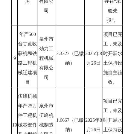
房
有限公
存在“未
司
验先
投”。
年产500
项目已完
泉州市
台甘蔗收
工，未及
劲力工
获机和铁
3.3327（已缴
2025年8
时开展水
9
程机械
路工程机
纳）
月26日
土保持设
有限公
械迁建项
施自主验
司
目
收。
伍峰机械
项目已完
年产25万
泉州市
工，未及
件工程机
伍峰机
1.6667（已缴
2025年8
时开展水
10
械零部件
械制造
纳）
月26日
土保持设