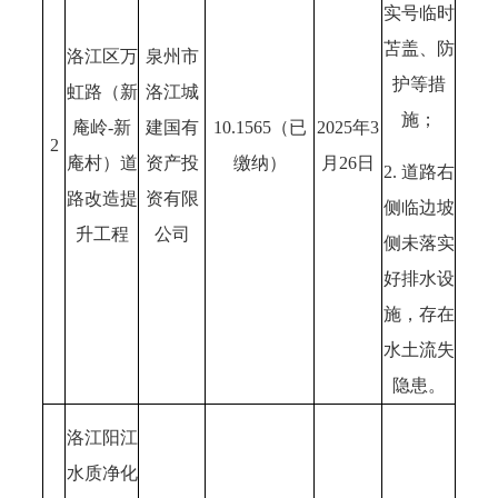
实号临时
苫盖、防
洛江区万
泉州市
护等措
虹路（新
洛江城
施；
庵岭-新
建国有
10.1565（已
2025年3
2
庵村）道
资产投
缴纳）
月26日
2. 道路右
路改造提
资有限
侧临边坡
升工程
公司
侧未落实
好排水设
施，存在
水土流失
隐患。
洛江阳江
水质净化