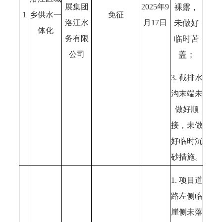
，
展集团
2025年9
裸露
1
乡供水一
免征
未做好
洛江水
月17日
体化
临时苫
务有限
盖；
公司
3. 截排水
沟末端未
做好顺
接，未做
好临时沉
砂措施。
1. 项目道
路左侧临
崖侧未落