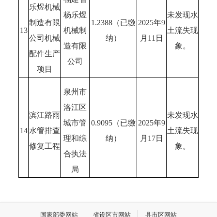
乐煜机械
杨乐煜
未发现水
制造有限
1.2388（已缴
2025年9
13
机械制
土流失现
公司机械
纳）
月11日
造有限
象。
配件生产
公司
项目
泉州市
洛江区
滨江路雨
未发现水
城市管
0.9095（已缴
2025年9
14
水管排查
土流失现
理和综
纳）
月17日
修复工程
象。
合执法
局
国家部委网站
省设区市网站
县市区网站