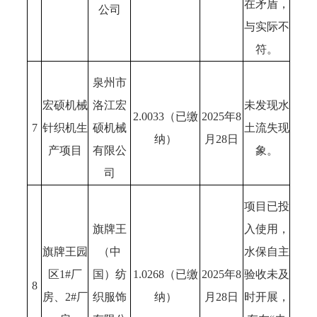
在矛盾，
公司
与实际不
符。
泉州市
宏硕机械
洛江宏
未发现水
2.0033（已缴
2025年8
7
针织机生
硕机械
土流失现
纳）
月28日
产项目
有限公
象。
司
项目已投
旗牌王
入使用，
旗牌王园
（中
水保自主
区1#厂
国）纺
1.0268（已缴
2025年8
验收未及
8
房、2#厂
织服饰
纳）
月28日
时开展，