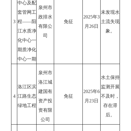
中心及配
泉州市
套管网工
未发现水
政排水
2025年3
3
程——阳
免征
土流失现
有限公
月26日
江水质净
象。
司
化中心一
期质净化
中心一期
泉州市
水土保持
洛江城
洛江区滨
监测开展
建国有
2025年6
4
江路生态
免征
不及时，
资产投
月23日
绿地工程
存在滞
资有限
后。
公司