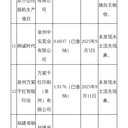
及小型挖
有限公
施自主验
掘机生产
司
收。
项目
泉州中
未发现水
实置业
0.6037（已缴
2025年9
11
桐诚时代
土流失现
有限公
纳）
月5日
象。
司
万紫千
泉州万紫
红印刷
未发现水
1.9176（已缴
2025年9
12
千红智能
（泉
土流失现
纳）
月11日
印业
州）有
象。
限公司
福建省杨
福建省