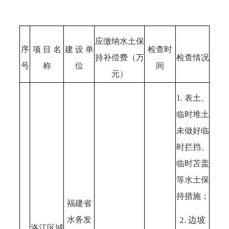
应缴纳水土保
序
项 目 名
建 设 单
检查时
持补偿费（万
检查情况
号
称
位
间
元）
1. 表土、
临时堆土
未做好临
时拦挡、
临时苫盖
等水土保
持措施；
福建省
2. 边坡
水务发
洛江区城