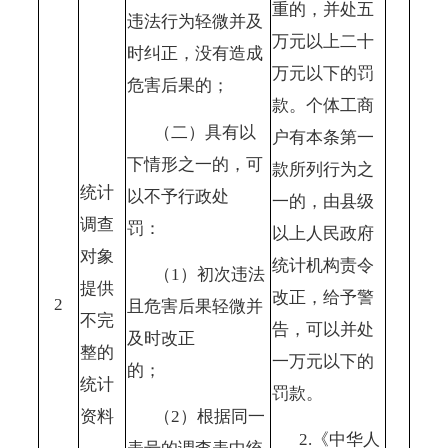
重的，并处五
违法行为轻微并及
万元以上二十
时纠正，没有造成
万元以下的罚
危害后果的；
款。个体工商
（二）具有以
户有本条第一
下情形之一的，可
款所列行为之
统计
以不予行政处
一的，由县级
调查
罚：
以上人民政府
对象
统计机构责令
（
1）初次违法
提供
改正，给予警
2
且危害后果轻微并
不完
告，可以并处
及时改正
整的
一万元以下的
的；
统计
罚款。
（
2）根据同一
资料
2.《中华人