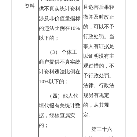
资料
且危害后果轻
供不真实统计资料
微并及时改正
涉及非价值量指标
的，可以不予
的违法比例在10%
行政处罚。当
以下的；
事人有证据足
（
3） 个体工
以证明没有主
商户提供不真实统
观过错的，不
计资料违法比例在
予行政处罚。
10%以下的；
法律、行政法
规另有规定
（四）
他人代
的，从其规
填代报有关统计数
定。
据，经核查属实
的；
第三十六