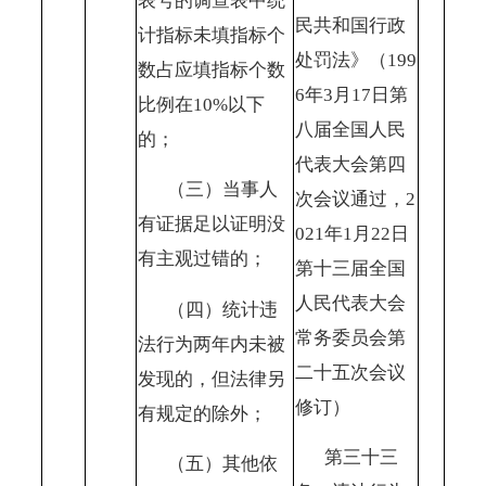
表号的调查表中统
民共和国行政
计指标未填指标个
处罚法》（199
数占应填指标个数
6年3月17日第
比例在10%以下
八届全国人民
的；
代表大会第四
（三）当事人
次会议通过，2
有证据足以证明没
021年1月22日
有主观过错的；
第十三届全国
人民代表大会
（四）统计违
常务委员会第
法行为两年内未被
二十五次会议
发现的，但法律另
修订）
有规定的除外；
第三十三
（五）其他依