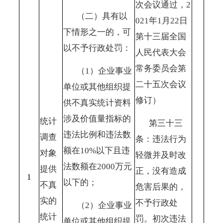
次会议通过，2
（二）具有以
021年1月22日
下情形之一的，可
第十三届全国
以不予行政处罚：
人民代表大会
常务委员会第
（
1）企业事业
二十五次会议
单位或其他组织提
修订）
供不真实统计资料
涉及价值量指标的
统计
第三十三
违法比例和违法数
调查
条：违法行为
额在10%以下且违
对象
轻微并及时改
法数额在2000万元
提供
正，没有造成
1
以下的；
不真
危害后果的，
实的
不予行政处
（
2）企业事业
统计
罚。初次违法
单位或其他组织提