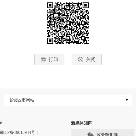
打印
关闭
省设区市网站
站
新媒体矩阵
闽ICP备19013944号-1
政务微矩阵