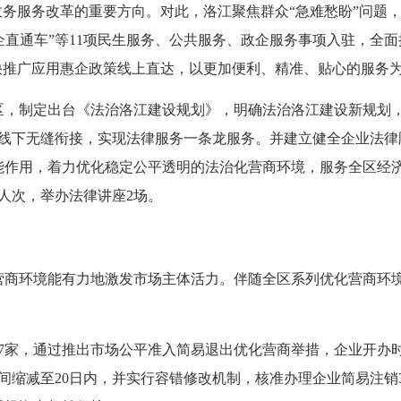
政务服务改革的重要方向。对此，洛江聚焦群众“急难愁盼”问题，
“政企直通车”等11项民生服务、公共服务、政企服务事项入驻，全
快推广应用惠企政策线上直达，以更加便利、精准、贴心的服务为
制定出台《法治洛江建设规划》，明确法治洛江建设新规划，
助线上线下无缝衔接，实现法律服务一条龙服务。并建立健全企业法
能作用，着力优化稳定公平透明的法治化营商环境，服务全区经
多人次，举办法律讲座2场。
环境能有力地激发市场主体活力。伴随全区系列优化营商环境
417家，通过推出市场公平准入简易退出优化营商举措，企业开办
时间缩减至20日内，并实行容错修改机制，核准办理企业简易注销