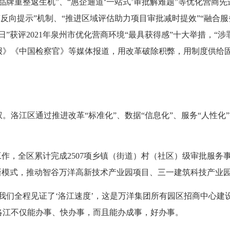
品牌重整返生机”、“惠企通道‘一站式’审批解难题”等优化营商
“反向提示”机制、“推进区域评估助力项目审批减时提效”“融合服
”获评2021年泉州市优化营商环境“最具获得感”十大举措，“
报》《中国检察官》等媒体报道，用改革破除积弊，用制度供给
。洛江区通过推进改革
“标准化”、数据“信息化”、服务“人性
工作，全区累计完成2507项乡镇（街道）村（社区）级审批服
新模式，推动智谷万洋高新技术产业园项目、三一建筑科技产业园
我们全程见证了‘洛江速度’，这是万洋集团所有园区招商中心建
洛江不仅能办事、快办事，而且能办成事，好办事。