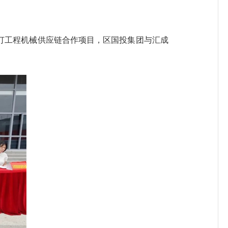
工程机械供应链合作项目，区国投集团与汇成