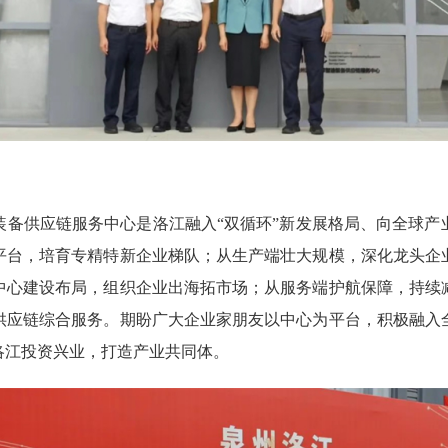
供应链服务中心是洛江融入“双循环”新发展格局、向全球产
平台，培育专精特新企业梯队；从生产端壮大规模，深化龙头企
中心建设布局，组织企业出海拓市场；从服务端护航保障，持续
供应链综合服务。期盼广大企业家朋友以中心为平台，积极融入
洛江投资兴业，打造产业共同体。