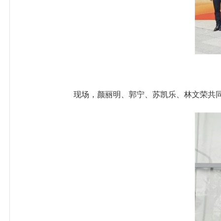
现场，颜丽明、郭宁、苏凯乐、林文荣共同