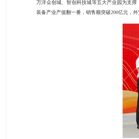
万洋众创城、智创科技城等五大产业园为支撑，
装备产业产值翻一番，销售额突破200亿元，外