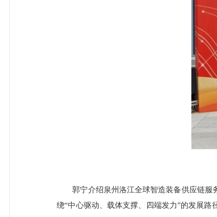
郭宁介绍泉州洛江全球智造装备供应链服务
绕“中心驱动、载体支撑、四端发力”的发展