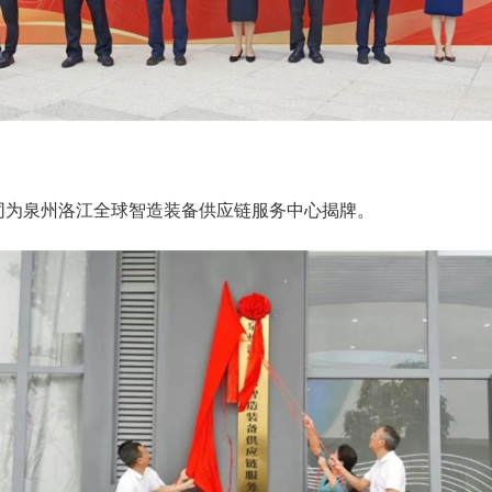
为泉州洛江全球智造装备供应链服务中心揭牌。