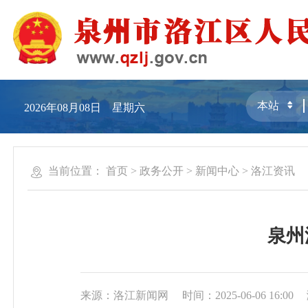
2026年08月08日 星期六
当前位置：
首页
>
政务公开
>
新闻中心
>
洛江资讯
泉州
来源：洛江新闻网
时间：2025-06-06 16:00