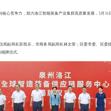
心竞争力，助力洛江智能装备产业集群高质量发展，5月31
局副局长苏凯乐，市商务局副局长林文荣；区委常委、区委统
加揭牌仪式。