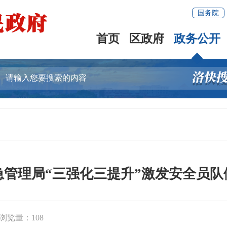
国务院
首页
区政府
政务公开
急管理局“三强化三提升”激发安全员队
浏览量：
108