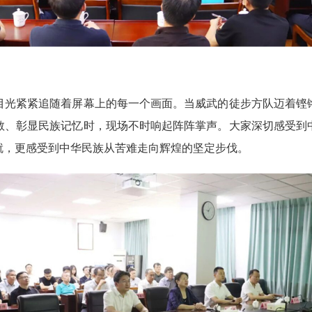
光紧紧追随着屏幕上的每一个画面。当威武的徒步方队迈着铿锵
敬、彰显民族记忆时，现场不时响起阵阵掌声。大家深切感受到
就，更感受到中华民族从苦难走向辉煌的坚定步伐。