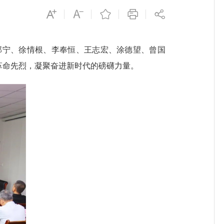
郭宁、徐情根、李奉恒、王志宏、涂德望、曾国
革命先烈，凝聚奋进新时代的磅礴力量。