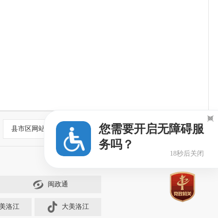

您需要开启无障碍服
县市区网站
务吗？
18秒后关闭
闽政通
美洛江
大美洛江