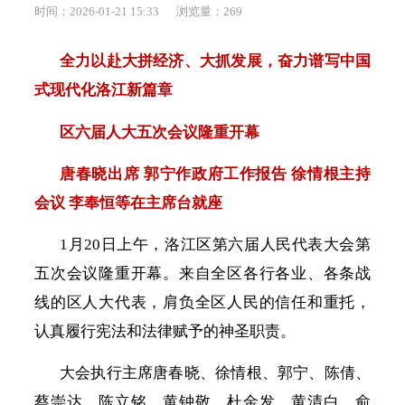
时间：2026-01-21 15:33
浏览量：
269
全力以赴大拼经济、大抓发展，奋力谱写中国
式现代化洛江新篇章
区六届人大五次会议隆重开幕
唐春晓出席
郭宁作政府工作报告
徐情根主持
会议
李奉恒等在主席台就座
1月20日上午，洛江区第六届人民代表大会第
五次会议隆重开幕。来自全区各行各业、各条战
线的区人大代表，肩负全区人民的信任和重托，
认真履行宪法和法律赋予的神圣职责。
大会执行主席唐春晓、徐情根、郭宁、陈倩、
蔡崇达、陈立铭、黄钟敬、杜金发、黄清白、俞