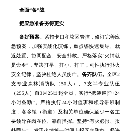
全面
“备”战
把应急准备夯得更实
备好预案。
紧扣卡口和坟区管控，修订完善应
急预案，加强实战化演练，重点练快速集结、就
近处置、协同配合、安全扑救。严格落实
“火情就
是命令”，坚决打早、打小、打了，刚性执行扑火
安全纪律，坚决杜绝人员伤亡。
备齐队伍。
全区
2
支专业森林消防队（50人）、7支半专业队伍
（255人）自3月25日起全员，实行“携装巡护+24
小时备勤”。严格执行24小时值班和领导带班制
度，各乡镇（街道）及相关单位确保至少一名主
要领导在岗在位、靠前指挥。坚持“有火必报、报
扑同步”，发现火情第一时间上报区森防办，坚决