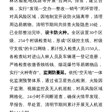
林区输配电线路等开展
“拉网式”排查，建立台
账，实行“发现—交办—整改—销号”闭环管理。
对高风险区域，因地制宜开设防火隔离带，清理
周边易燃物。清明节期间共排查火险隐患10处，
已全部整治完毕。
设卡防火种。
全区设置
30个区
级、254个村级检查站，形成“区级控主线、村级
守支线”的卡口网络，累计投入检查人员1550人。
各检查站对进山入林人员及车辆逐一登记造册，
严格检查收缴香烛纸钱、烟花爆竹等易燃物品，
实行“火种寄存”。
监测防蔓延。
依托
“空天地”一体
化监测预警体系，通过省卫星热点检测、火险因
子监测、视频监控及无人机巡航，对高风险区域
网格化、24小时不间断巡查，确保火情早发现、
早报告、早处置。清明节期间累计开展无人机巡