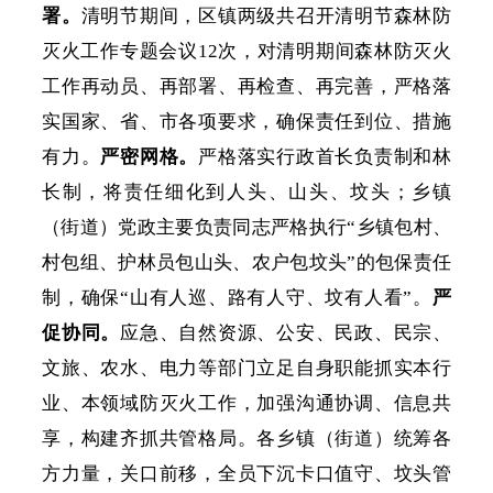
署。
清明节期间，区镇两级共召开清明节森林防
灭火工作专题会议
12次，对清明期间森林防灭火
工作再动员、再部署、再检查、再完善，严格落
实国家、省、市各项要求，确保责任到位、措施
有力。
严密网格。
严格落实行政首长负责制和林
长制，将责任细化到人头、山头、坟头；乡镇
（街道）党政主要负责同志严格执行
“乡镇包村、
村包组、护林员包山头、农户包坟头”的包保责任
制，确保“山有人巡、路有人守、坟有人看”。
严
促协同。
应急、自然资源、公安、民政、民宗、
文旅、农水、电力等部门立足自身职能抓实本行
业、本领域防灭火工作，加强沟通协调、信息共
享，构建齐抓共管格局。各乡镇（街道）统筹各
方力量，关口前移，全员下沉卡口值守、坟头管