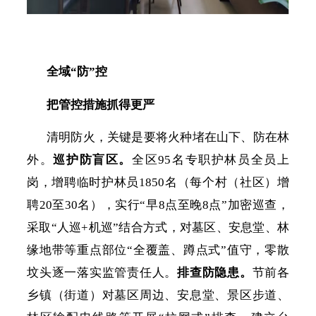
全域
“防”控
把管控措施抓得更严
清明防火，关键是要将火种堵在山下、防在林
外。
巡护防盲区。
全区
95名专职护林员全员上
岗，增聘临时护林员1850名（每个村（社区）增
聘20至30名），实行“早8点至晚8点”加密巡查，
采取“人巡+机巡”结合方式，对墓区、安息堂、林
缘地带等重点部位“全覆盖、蹲点式”值守，零散
坟头逐一落实监管责任人。
排查防隐患。
节前各
乡镇（街道）对墓区周边、安息堂、景区步道、