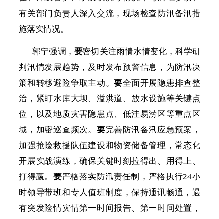
有关部门负责人深入交流，现场检查防汛备汛措
施落实情况。
郭宁强调，
要
密切关注雨情水情变化，科学研
判汛情发展趋势，及时发布预警信息，为防汛决
策和转移避险争取主动。
要
全面开展隐患排查整
治，紧盯水库大坝、溢洪道、放水设施等关键点
位，以及地质灾害隐患点、低洼易涝区等重点区
域，加密巡查频次。
要
完善防汛备汛应急预案，
加强抢险救援队伍建设和物资储备管理，常态化
开展实战演练，确保关键时刻拉得出、用得上、
打得赢。
要
严格落实防汛责任制，严格执行
24小
时领导带班和专人值班制度，保持通讯畅通，遇
有突发险情灾情第一时间报告、第一时间处置，