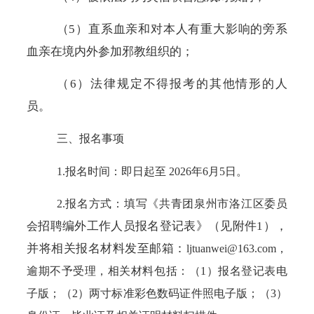
（
5）直系血亲和对本人有重大影响的旁系
血亲在境内外参加邪教组织的；
（
6）法律规定不得报考的其他情形的人
员。
三、报名事项
1.报名时间：即日起至 2026年
6
月
5
日。
2.报名方式：填写《
共
青团泉州市洛江区委员
招聘编外工作人员报名登记表》（见附件
1），
会
并将相关报名材料发至邮箱：
ljtuanwei
@163.com，
逾期不予受理，相关材料包括：（1）报名登记表电
子版；（2）两寸标准彩色数码证件照电子版；（3）