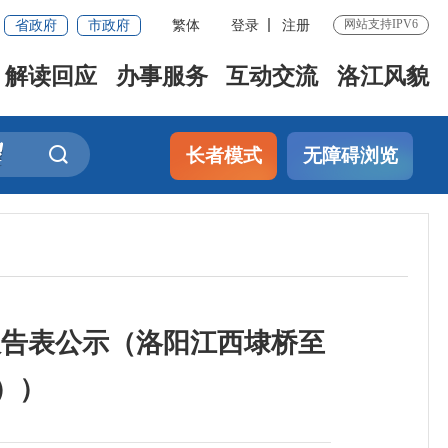
省政府
市政府
繁体
登录
注册
网站支持IPV6
解读回应
办事服务
互动交流
洛江风貌
长者模式
无障碍浏览
响报告表公示（洛阳江西埭桥至
））