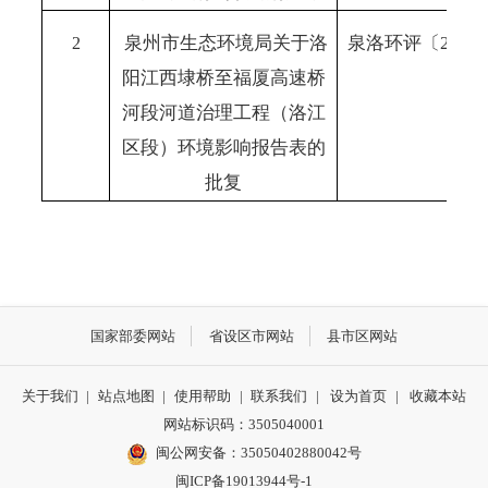
泉州市生态环境局关于洛
泉洛环评〔
202
2
阳江西埭桥至福厦高速桥
河段河道治理工程（洛江
区段）环境影响报告表的
批复
国家部委网站
省设区市网站
县市区网站
关于我们
|
站点地图
|
使用帮助
|
联系我们
|
设为首页
|
收藏本站
网站标识码：3505040001
闽公网安备：35050402880042号
闽ICP备19013944号-1