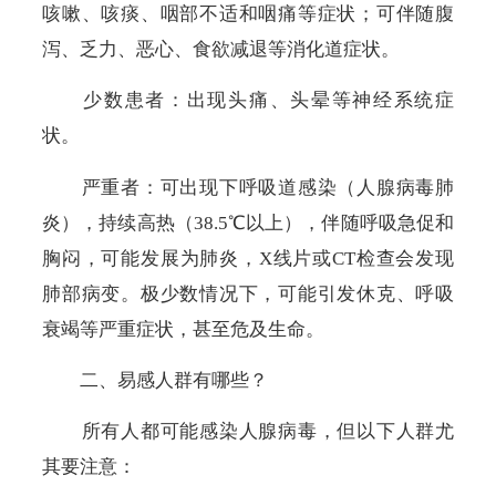
咳嗽、咳痰、咽部不适和咽痛等症状；可伴随腹
泻、乏力、恶心、食欲减退等消化道症状。
少数患者：出现头痛、头晕等神经系统症
状。
严重者：
可出现下呼吸道感染（人腺病毒肺
炎），持续高热（
38.5℃
以上），伴随呼吸急促和
胸闷，可能发展为肺炎，
X
线片或
CT
检查会发现
肺部病变。极少数情况下，可能引发休克、呼吸
衰竭等严重症状，甚至危及生命。
二、易感人群有哪些？
所有人都可能感染人腺病毒，但以下人群尤
其要注意：