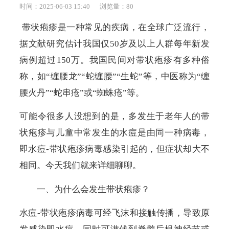
时间：2025-06-03 15:40
浏览量：
80
带状疱疹是一种常见的疾病，在全球广泛流行，
据文献研究估计我国仅
50
岁及以上人群每年新发
病例超过
150
万。我国民间对带状疱疹有多种俗
称，如
“
缠腰龙
”“
蛇缠腰
”“
生蛇
”
等，中医称为
“
缠
腰火丹
”“
蛇串疮
”
或
“
蜘蛛疮
”
等。
可能令很多人没想到的是，多发生于老年人的带
状疱疹与儿童中常发生的水痘是由同一种病毒，
即水痘
-
带状疱疹病毒感染引起的，但症状却大不
相同。今天我们就来详细聊聊。
一、为什么会发生带状疱疹？
水痘
-
带状疱疹病毒可经飞沫和接触传播，导致原