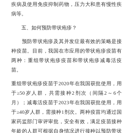
疾病及使用免疫抑制药物，压力大和患有慢性疾
病等。
五、如何预防带状疱疹？
预防带状疱疹及其并发症最有效的策略是接
种疫苗。目前，我国在市应用的带状疱疹疫苗有
两种：重组带状疱疹疫苗和带状疱疹减毒活疫
苗。
重组带状疱疹疫苗于
2020
年在我国获批使用，用
于
≥50
岁人群，共需接种
2
剂次（间隔
2
～
6
个
月）；减毒活疫苗于
2023
年在我国获批使用，用
于
≥40
岁人群，需接种
1
剂次。两种疫苗均通过国
家药监部门审评审批，安全有效，满足疫苗接种
年龄的人群可根据自身情况进行接种以预防带状