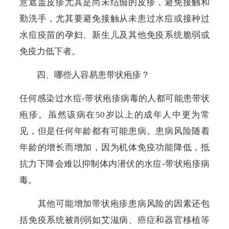
意遮盖皮疹尤其是尚未结痂的皮疹，避免接触和
勤洗手，尤其要避免接触从未患过水痘或接种过
水痘疫苗的孕妇、新生儿及其他免疫系统脆弱或
免疫力低下者。
四、哪些人容易患带状疱疹？
任何感染过水痘
-
带状疱疹病毒的人都可能患带状
疱疹。虽然该病在
50
岁以上的成年人中更为常
见，但是任何年龄都有可能患病。患病风险随着
年龄的增长而增加，因为机体免疫功能降低，抵
抗力下降会难以抑制体内潜伏的水痘
-
带状疱疹病
毒。
其他可能增加带状疱疹患病风险的因素还包
括免疫系统被削弱如艾滋病、癌症和器官移植等