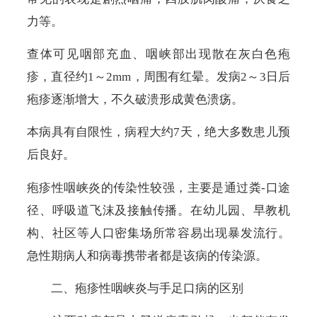
力等。
查体可见咽部充血、咽峡部出现散在灰白色疱
疹，直径约
1
～
2mm
，周围有红晕。发病
2
～
3
日后
疱疹逐渐增大，不久破溃形成黄色溃疡。
本病具有自限性，病程大约
7
天，绝大多数患儿预
后良好。
疱疹性咽峡炎的传染性较强，主要是通过粪
-
口途
径、呼吸道飞沫及接触传播。在幼儿园、早教机
构、社区等人口密集场所常容易出现暴发流行。
急性期病人和病毒携带者都是该病的传染源。
二、疱疹性咽峡炎与手足口病的区别