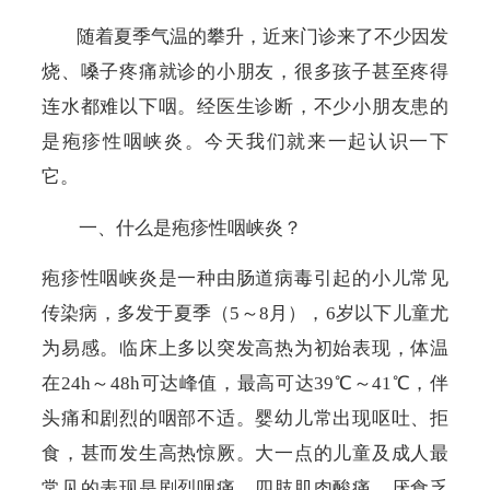
随着夏季气温的攀升，近来门诊来了不少因发
烧、嗓子疼痛就诊的小朋友，很多孩子甚至疼得
连水都难以下咽。经医生诊断，不少小朋友患的
是疱疹性咽峡炎。今天我们就来一起认识一下
它。
一、什么是疱疹性咽峡炎？
疱疹性咽峡炎是一种由肠道病毒引起的小儿常见
传染病，多发于夏季（
5
～
8
月），
6
岁以下儿童尤
为易感。临床上多以突发高热为初始表现，体温
在
24h
～
48h
可达峰值，最高可达
39℃
～
41℃
，伴
头痛和剧烈的咽部不适。婴幼儿常出现呕吐、拒
食，甚而发生高热惊厥。大一点的儿童及成人最
常见的表现是剧烈咽痛，四肢肌肉酸痛，厌食乏