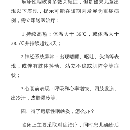
疱疹性咽峡炎多数为轻症，但是如果儿童出
现以下表现，提示可能在短期内发展为重症病
例，需立即送医治疗：
1.持续高热：
体温大于
39℃
，或体温大于
38.5℃
并持续超过
3
天；
2.神经系统异常：出现嗜睡、呕吐、头痛等表
现，或伴有肢体抖动、站立不稳或肌阵挛等症
状；
3.心衰前表现：呼吸和心率增快、四肢发凉、
出冷汗，皮肤湿冷等。
四、得了疱疹性咽峡炎，怎么办？
临床上主要采取对症治疗，同时患儿确诊后