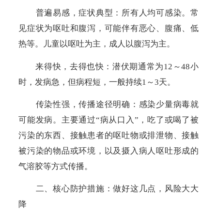
普遍易感，症状典型：所有人均可感染。常
见症状为呕吐和腹泻，可能伴有恶心、腹痛、低
热等。儿童以呕吐为主，成人以腹泻为主。
来得快，去得也快：
潜伏期通常为
12
～
48
小
时，发病急，但病程短，一般持续
1
～
3
天。
传染性强，传播途径明确：
感染少量病毒就
可能发病。主要通过
“
病从口入
”
，吃了或喝了被
污染的东西、接触患者的呕吐物或排泄物、接触
被污染的物品或环境，以及摄入病人呕吐形成的
气溶胶等方式传播。
二、核心防护措施：做好这几点，风险大大
降