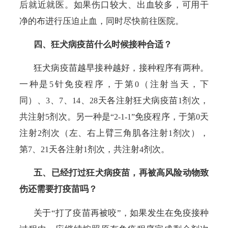
后就近就医。如果伤口较大、出血较多，可用干
净的布进行压迫止血，同时尽快前往医院。
四、狂犬病疫苗什么时候接种合适？
狂犬病疫苗越早接种越好，接种程序有两种。
一种是
针免疫程序，于第
（注射当天，下
5
0
同）、
、
、
、
天各注射狂犬病疫苗
剂次，
3
7
14
28
1
共注射
剂次。另一种是
免疫程序，于第
天
5
“2-1-1”
0
注射
剂次（左、右上臂三角肌各注射
剂次），
2
1
第
、
天各注射
剂次，共注射
剂次。
7
21
1
4
五、已经打过狂犬病疫苗，再被高风险动物致
伤还需要打疫苗吗？
关于“打了疫苗再被咬”，如果发生在免疫接种