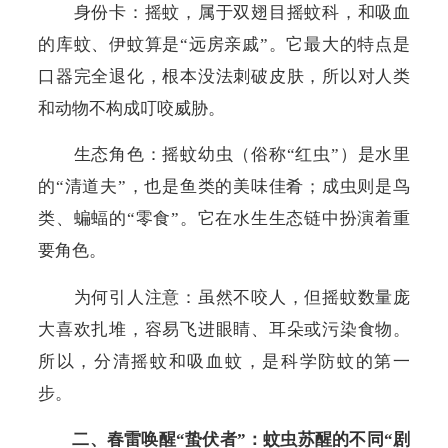
身份卡：摇蚊，属于双翅目摇蚊科，和吸血
的库蚊、伊蚊算是“远房亲戚”。它最大的特点是
口器完全退化，根本没法刺破皮肤，所以对人类
和动物不构成叮咬威胁。
生态角色：
摇蚊幼虫
（
俗称
“
红虫
”）
是水里
的
“
清道夫
”
，也是鱼类的美味佳肴；成虫则是鸟
类、蝙蝠的
“
零食
”
。它在水生生态链中扮演着重
要角色。
为何引人注意：虽然不咬人，但摇蚊数量庞
大喜欢扎堆，容易飞进眼睛、耳朵或污染食物。
所以，分清摇蚊和吸血蚊，是科学防蚊的第一
步。
二、春雷唤醒“蛰伏者”：蚊虫苏醒的不同“剧