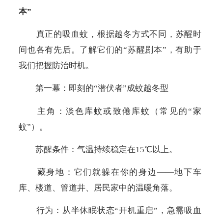
本”
真正的吸血蚊，根据越冬方式不同，苏醒时
间也各有先后。了解它们的“苏醒剧本”，有助于
我们把握防治时机。
第一幕：即刻的“潜伏者”成蚊越冬型
主角：
淡色库蚊或致倦库蚊
（
常见的
“
家
蚊
”）
。
苏醒条件：
气温持续稳定在
15℃
以上。
藏身地：它们就躲在你的身边——地下车
库、楼道、管道井、居民家中的温暖角落。
行为：从半休眠状态“开机重启”，急需吸血