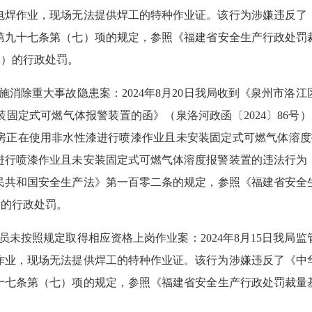
电焊作业，现场无法提供焊工的特种作业证。该行为涉嫌违反了
第九十七条第（七）项的规定，
参照《福建省安全生产行政处罚
万元）的行政处罚。
施消除重大事故隐患案
：
202
4
年
8
月
20
日我局收到《泉州市洛江
装固定式可燃气体报警装置的函》（泉洛河政函〔
2024〕
8
6号）
房正在使用非水性漆进行喷漆作业且未安装固定式可燃气体溶度
进行喷漆作业且未安装固定式可燃气体溶度报警装置的违法行为
民共和国安全生产法》第一百零二条的规定，参照
《福建省安全
）的行政处罚。
员未按照规定取得相应资格上岗作业案
：
2024年
8
月
15
日我局监
作业，现场无法提供焊工的特种作业证。该行为涉嫌违反了《中
十七条第（七）项的规定，参照
《福建省安全生产行政处罚裁量