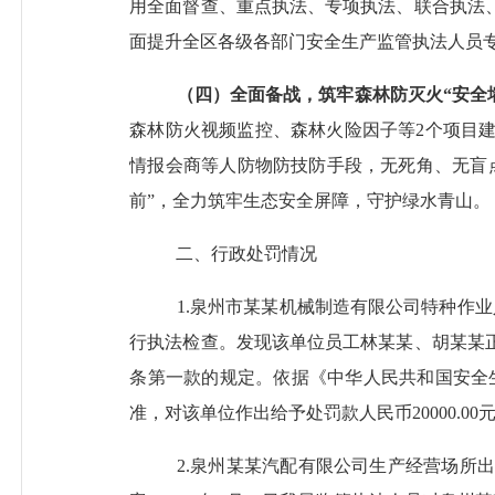
用全面督查、重点执法、专项执法、联合执法
面提升全区各级各部门安全生产监管执法人员
（四）
全面备战，筑牢森林防灭火
“安全
森林防火视频监控、森林火险因子等2个项目
情报会商等人防物防技防手段，无死角、无盲
前”，全力筑牢生态安全屏障，守护绿水青山。
二
、
行政处罚情况
1.
泉州市
某某
机械制造有限公司特种作业
行执法检查。
发现该单位员工林
某某
、胡
某某
条第一款的规定。依据《中华人民共和国安全
准，
对该单位作出给予处罚款人民币
2
0
000.
2.
泉州
某某
汽配有限公司生产经营场所出