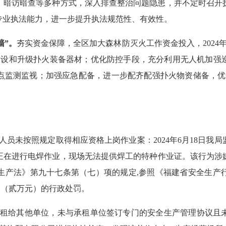
、暗访暗查等多种方式
，深入排查整治问题隐患，并不定时召开
专业执法能力，进一步提升执法规范性、有效性。
墙”。
夯实资金保障，全区加大森林防灭火工作资金投入，
202
建设和升级扑火装备器材；优化防控手段，充分利用无人机加强
点监测监视；加强应急配备，进一步配齐配强扑火物资储备，优
人员未按照规定取得相应资格上岗作业案
：
2024年
6
月
18
日我局
正在进行电焊作业，现场无法提供焊工的特种作业证。该行为涉
生产法》第九十七条第（七）项的规定
,
参照《福建省安全生产行
00元（贰万元）的行政处罚。
租给其他单位，未与承租单位签订专门的安全生产管理协议且