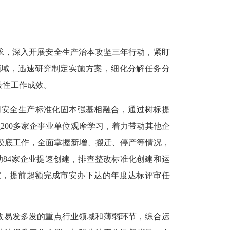
求，深入开展安全生产治本攻坚三年行动，紧盯
业领域，迅速研究制定实施方案，细化分解
任务
分
段性工作成效
。
同安全生产标准化固本强基相融合，
通过树标提
织200多家企事业单位观摩学习，着力带动其他企
摸底工作，全面掌握新增、搬迁、停产等情况，
助84家企业提速创建，
排查整改标准化创建和运
6家，提前超额完成市安办下达的年度达标评审任
事故易发多发的重点行业领域和薄弱环节，
综合运