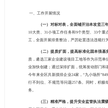
一、
工作开展情况
（一）
对标对表，全面铺开治本攻坚三
10大类、31小项工作任务和9个类型、33
工，
全面
开展排查整治，严厉处置违法违规行
（二）
提质扩面，提高标准化固本强基
质，
遴选三家企业建设项目工地等作为示范单
业加快创建；通过深排扩面，统筹发动部门和
今年来全区共新摸排企业24家，“九小场所”8
行不到位、不规范等问题
257
条
。同时，积极
务。
（三）
精准严格，提升安全监管执法震