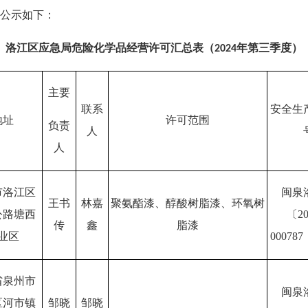
公示如下：
洛江区应急局
危险化学品经营许可汇总表
（
年第
三
季度）
202
4
主要
联系
安全生
地址
许可范围
负责
人
人
市洛江区
闽泉
王书
林嘉
聚氨酯漆、醇酸树脂漆、环氧树
公路塘西
〔
2
传
鑫
脂漆
业区
0007
省泉州市
闽泉
区河市镇
邹晓
邹晓