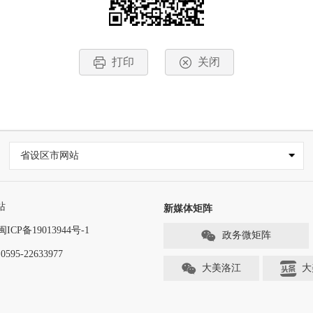
打印
关闭
省设区市网站
站
新媒体矩阵
闽ICP备19013944号-1
政务微矩阵
-22633977
大美洛江
大