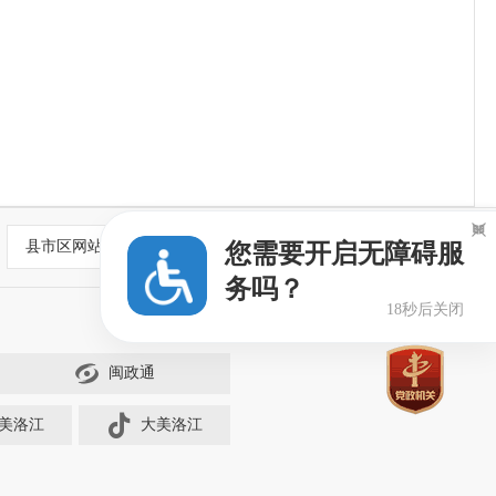

县市区网站
您需要开启无障碍服
务吗？
18秒后关闭
闽政通
美洛江
大美洛江