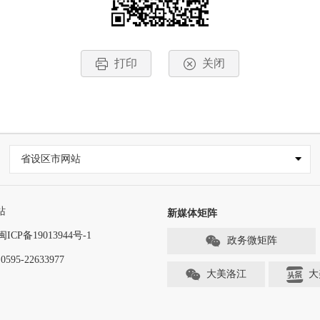
打印
关闭
省设区市网站
站
新媒体矩阵
闽ICP备19013944号-1
政务微矩阵
-22633977
大美洛江
大