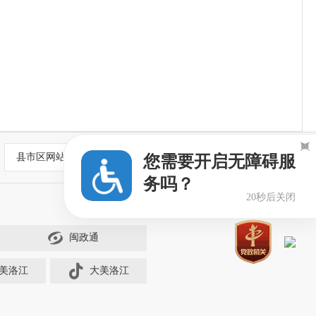

县市区网站
您需要开启无障碍服
务吗？
19秒后关闭
闽政通
美洛江
大美洛江