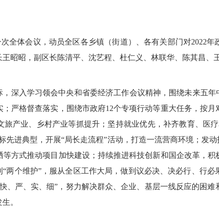
次全体会议，动员全区各乡镇（街道）、各有关部门对2022
长王昭昭，副区长陈清平、沈艺程、杜仁义、林联华、陈其昌、
标，深入学习领会中央和省委经济工作会议精神，围绕未来五年
实；严格督查落实，围绕市政府12个专项行动等重大任务，按月
文旅产业、乡村产业等抓提升；坚持就业优先，补齐教育、医疗
标先进典型，开展“局长走流程”活动，打造一流营商环境；发动
晒等方式推动项目加快建设；持续推进科技创新和国企改革，积
到“两个维护”，服从全区工作大局，做到议必决、决必行、行
“快、严、实、细”，努力解决群众、企业、基层一线反应的困难
发生。