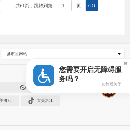
共
61
页，跳转到第
页
GO
县市区网站

您需要开启无障碍服
务吗？
17秒后关闭
闽政通
美洛江
大美洛江