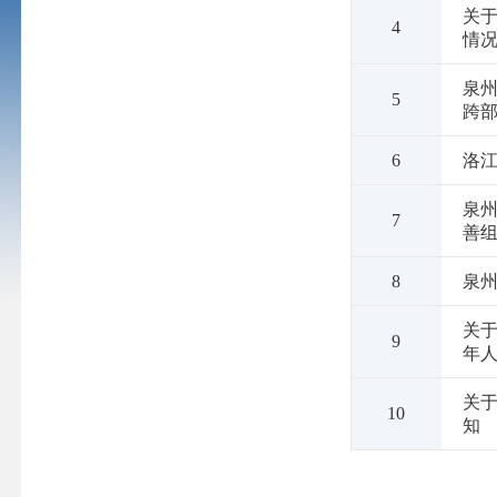
关于
4
情
泉州
5
跨部
6
洛江
泉
7
善组
8
泉州
关于
9
年
关于
10
知