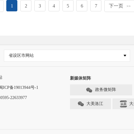
1
2
3
4
5
6
7
下一页
>>
省设区市网站
站
新媒体矩阵
闽ICP备19013944号-1
政务微矩阵
-22633977
大美洛江
大